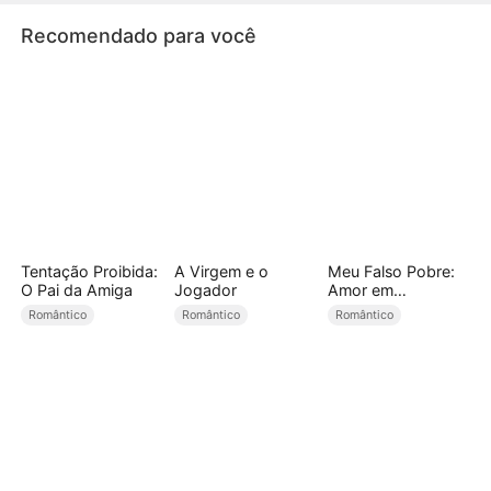
"Susana, nos conquistou e quer fugir? E nós?"
Recomendado para você
Tentação Proibida:
A Virgem e o
Meu Falso Pobre:
O Pai da Amiga
Jogador
Amor em
Emergência
Romântico
Romântico
Romântico