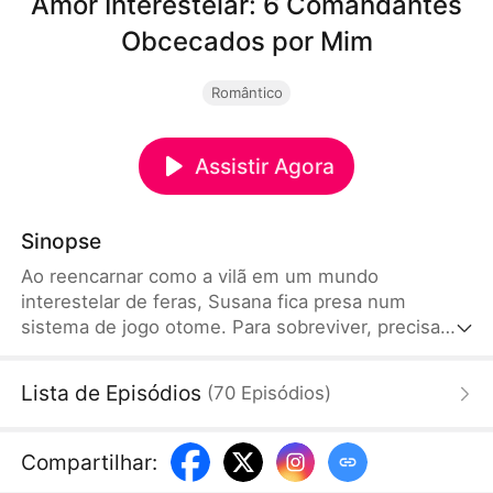
Amor Interestelar: 6 Comandantes
Obcecados por Mim
Romântico
Assistir Agora
Sinopse
Ao reencarnar como a vilã em um mundo
interestelar de feras, Susana fica presa num
sistema de jogo otome. Para sobreviver, precisa
conquistar seis comandantes que a desprezam. Ela
só quer juntar pontos, mas o Lobo Prateado perde
Lista de Episódios
(
70
Episódios
)
a cabeça, o Alce enlouquece por ela, a Águia
dourada é durona por fora, o Lince vive agarrado
nela, o Polvo se rende a ela, e o Pirata não a larga.
Compartilhar
:
Os seis que a odiavam agora a cercam na porta: