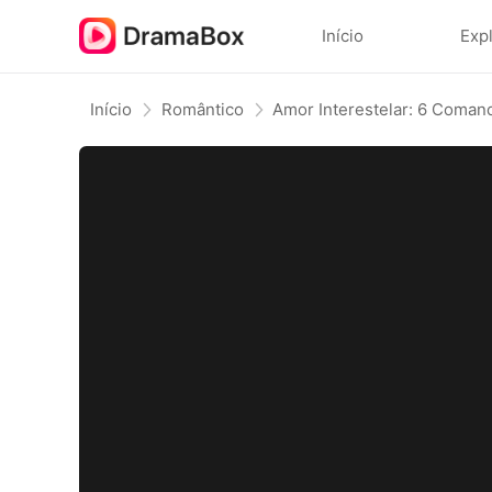
Início
Exp
Início
Romântico