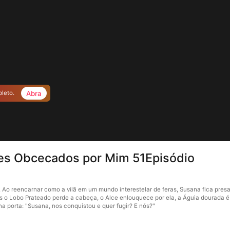
Abra
pleto.
tes Obcecados por Mim 51Episódio
Ao reencarnar como a vilã em um mundo interestelar de feras, Susana fica presa 
 o Lobo Prateado perde a cabeça, o Alce enlouquece por ela, a Águia dourada é d
na porta: "Susana, nos conquistou e quer fugir? E nós?"