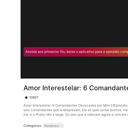
Assista aos primeiros 15s, baixe o aplicativo para o episódio com
Amor Interestelar: 6 Comandan
10967
Amor Interestelar: 6 Comandantes Obcecados por Mim 51Episódio. 
seis comandantes que a desprezam. Ela só quer juntar pontos, mas
ela, e o Pirata não a larga. Os seis que a odiavam agora a cercam 
Categorias:
Romântico