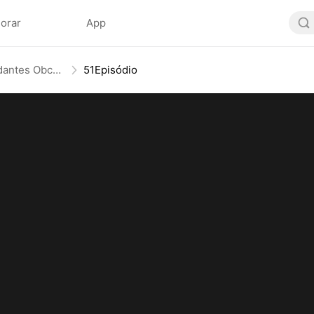
lorar
App
Amor Interestelar: 6 Comandantes Obcecados por Mim
51Episódio