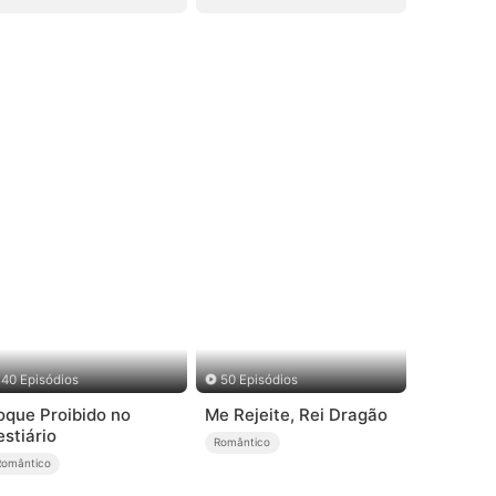
40 Episódios
50 Episódios
oque Proibido no
Me Rejeite, Rei Dragão
estiário
Romântico
Romântico