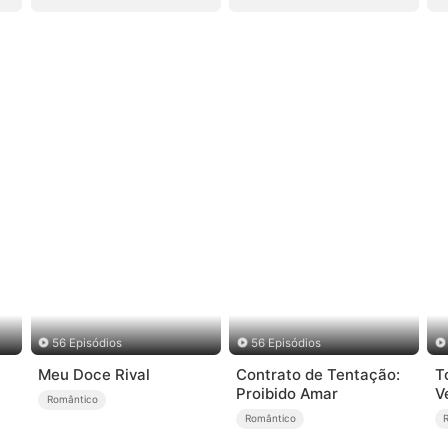
56 Episódios
56 Episódios
Meu Doce Rival
Contrato de Tentação:
T
Proibido Amar
V
Romântico
Romântico