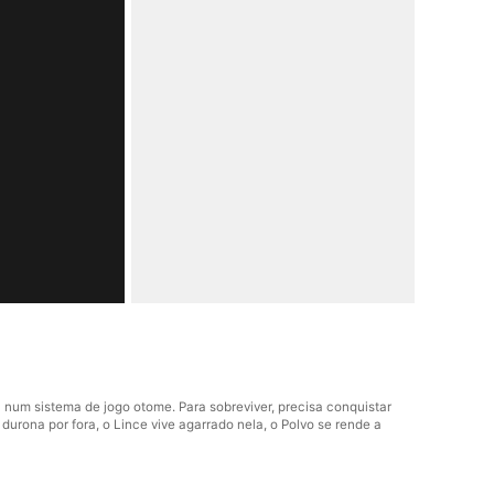
num sistema de jogo otome. Para sobreviver, precisa conquistar
urona por fora, o Lince vive agarrado nela, o Polvo se rende a