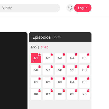
Log in
Episódios
(
51
/
70
)
1-50
51-70
51
52
53
54
55
56
57
58
59
60
61
62
63
64
65
66
67
68
69
70