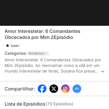
Amor Interestelar: 6 Comandantes
Obcecados por Mim 2Episódio
10967
Categorias:
Romântico
Amor Interestelar: 6 Comandantes Obcecados por
Mim 2Episódio. Ao reencarnar como a vilã em um
mundo interestelar de feras, Susana fica presa
num sistema de jogo otome. Para sobreviver,
precisa conquistar seis comandantes que a
desprezam. Ela só quer juntar pontos, mas o Lobo
Compartilhar
:
Prateado perde a cabeça, o Alce enlouquece por
ela, a Águia dourada é durona por fora, o Lince vive
Lista de Episódios
(
70
Episódios
)
agarrado nela, o Polvo se rende a ela, e o Pirata