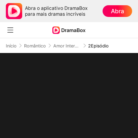
Abra o aplicativo DramaBox
Abra
para mais dramas incríveis
Início
Romântico
Amor Interestelar: 6 Comandantes Obcecados por Mim
2Episódio