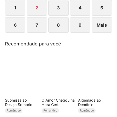
não a larga. Os seis que a odiavam agora a cercam
na porta: "Susana, nos conquistou e quer fugir? E
1
2
3
4
5
nós?"
6
7
8
9
Mais
Recomendado para você
Submissa ao
O Amor Chegou na
Algemada ao
Desejo Sombrio
Hora Certa
Demônio
(Dublado)
Romântico
Romântico
Romântico