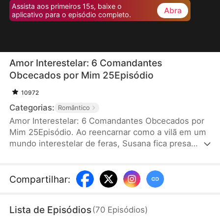
Assista aos primeiros 15s, baixe o
Abra
aplicativo para o episódio completo.
Amor Interestelar: 6 Comandantes
Obcecados por Mim 25Episódio
10972
Categorias:
Romântico
Amor Interestelar: 6 Comandantes Obcecados por
Mim 25Episódio. Ao reencarnar como a vilã em um
mundo interestelar de feras, Susana fica presa
num sistema de jogo otome. Para sobreviver,
precisa conquistar seis comandantes que a
desprezam. Ela só quer juntar pontos, mas o Lobo
Compartilhar
:
Prateado perde a cabeça, o Alce enlouquece por
ela, a Águia dourada é durona por fora, o Lince vive
Lista de Episódios
(
70
Episódios
)
agarrado nela, o Polvo se rende a ela, e o Pirata