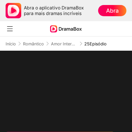
Abra o aplicativo DramaBox
Abra
para mais dramas incríveis
Início
Romântico
Amor Interestelar: 6 Comandantes Obcecados por Mim
25Episódio