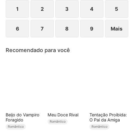
não a larga. Os seis que a odiavam agora a cercam
na porta: "Susana, nos conquistou e quer fugir? E
1
2
3
4
5
nós?"
6
7
8
9
Mais
Recomendado para você
Beijo do Vampiro
Meu Doce Rival
Tentação Proibida:
Foragido
O Pai da Amiga
Romântico
Romântico
Romântico