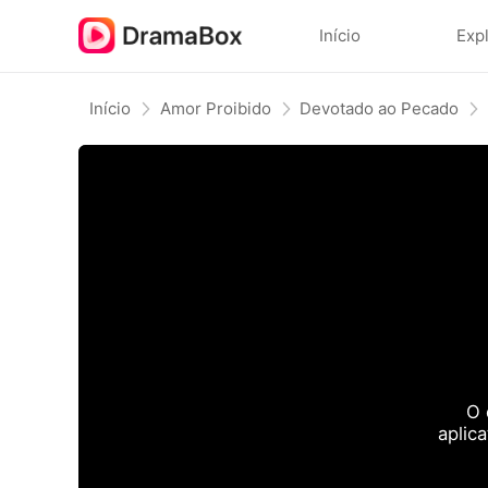
Início
Exp
Início
Amor Proibido
Devotado ao Pecado
O 
aplic