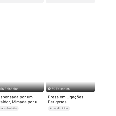
56 Episódios
60 Episódios
ispensada por um
Presa em Ligações
raidor, Mimada por um
Perigosas
ilionário
Amor-Proibido
Amor-Proibido