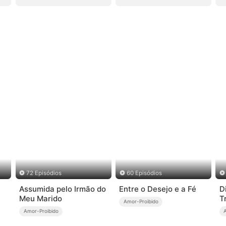
72 Episódios
60 Episódios
Assumida pelo Irmão do
Entre o Desejo e a Fé
D
Meu Marido
T
Amor-Proibido
B
Amor-Proibido