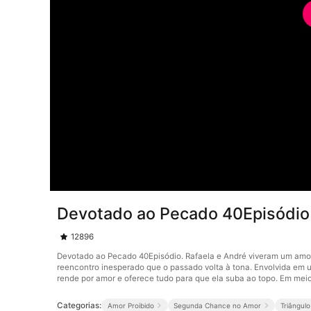
Devotado ao Pecado 40Episódio
12896
Devotado ao Pecado 40Episódio. Rafaela e André viveram um amor 
reencontro inesperado que o passado volta à tona. Envolvida em um
rende por amor e oferece tudo para que ela suba ao topo. Em meio
Categorias:
Amor Proibido
Segunda Chance no Amor
Triângul