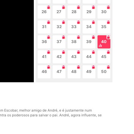
26
27
28
29
30
31
32
33
34
35
36
37
38
39
40
41
42
43
44
45
46
47
48
49
50
com Escobar, melhor amigo de André, e é justamente num
ra os poderosos para salvar o pai. André, agora influente, se