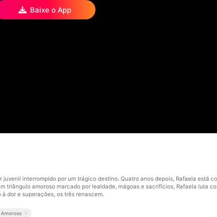
Baixe o App
juvenil interrompido por um trágico destino. Quatro anos depois, Rafaela está 
 triângulo amoroso marcado por lealdade, mágoas e sacrifícios, Rafaela luta cont
 à dor e superações, os três renascem.
o Amoroso