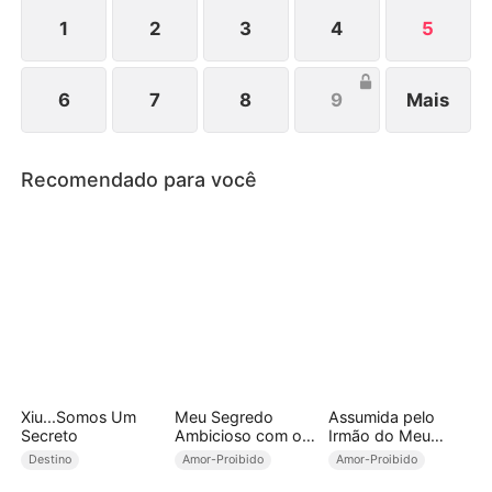
amor e oferece tudo para que ela suba ao topo. Em
meio à dor e superações, os três renascem.
1
2
3
4
5
6
7
8
9
Mais
Recomendado para você
Xiu...Somos Um
Meu Segredo
Assumida pelo
Secreto
Ambicioso com o
Irmão do Meu
Cunhado
Marido
Destino
Amor-Proibido
Amor-Proibido