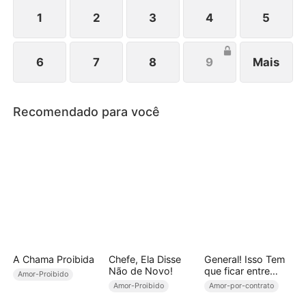
amor e oferece tudo para que ela suba ao topo. Em
meio à dor e superações, os três renascem.
1
2
3
4
5
6
7
8
9
Mais
Recomendado para você
A Chama Proibida
Chefe, Ela Disse
General! Isso Tem
Não de Novo!
que ficar entre
Amor-Proibido
Nós...
Amor-Proibido
Amor-por-contrato