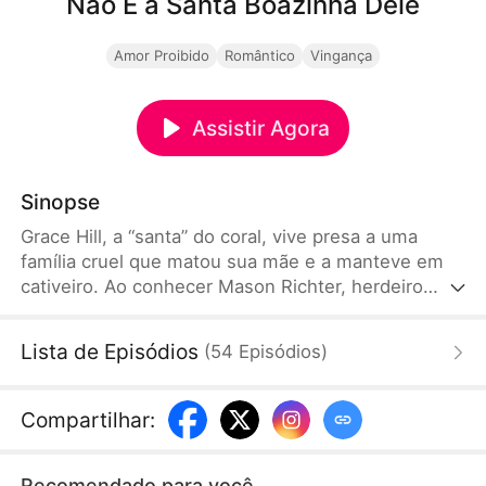
Não É a Santa Boazinha Dele
Amor Proibido
Romântico
Vingança
Assistir Agora
Sinopse
Grace Hill, a “santa” do coral, vive presa a uma
família cruel que matou sua mãe e a manteve em
cativeiro. Ao conhecer Mason Richter, herdeiro
implacável da máfia, ele enxerga além da sua
fachada angelical. Ela o transforma em sua arma
Lista de Episódios
(
54
Episódios
)
para derrubar quem destruiu sua vida, enquanto
ele se apaixona perdidamente. Unidos pela
escuridão e pela sede de justiça, viram cúmplices…
Compartilhar
:
e a única salvação um do outro.
Recomendado para você