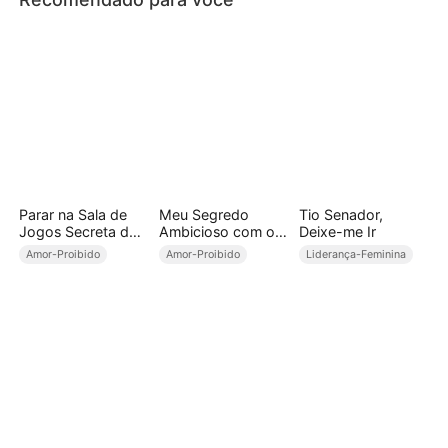
Parar na Sala de
Meu Segredo
Tio Senador,
Jogos Secreta do
Ambicioso com o
Deixe-me Ir
CEO
Cunhado
Amor-Proibido
Amor-Proibido
Liderança-Feminina