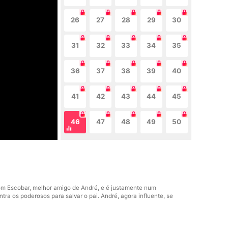
26
27
28
29
30
31
32
33
34
35
36
37
38
39
40
41
42
43
44
45
46
47
48
49
50
com Escobar, melhor amigo de André, e é justamente num
ra os poderosos para salvar o pai. André, agora influente, se