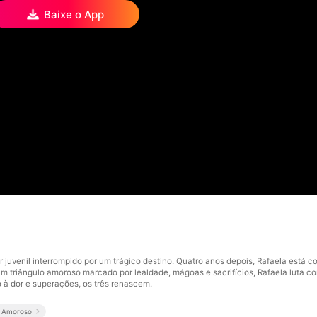
Baixe o App
juvenil interrompido por um trágico destino. Quatro anos depois, Rafaela está 
 triângulo amoroso marcado por lealdade, mágoas e sacrifícios, Rafaela luta cont
 à dor e superações, os três renascem.
o Amoroso