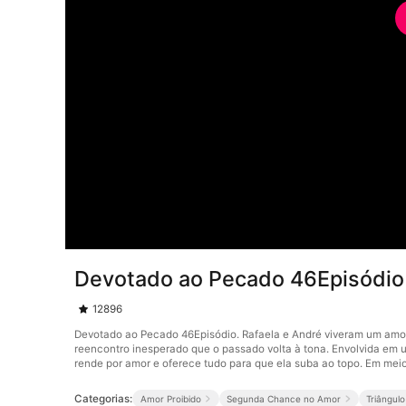
Devotado ao Pecado 46Episódio
12896
Devotado ao Pecado 46Episódio. Rafaela e André viveram um amor 
reencontro inesperado que o passado volta à tona. Envolvida em um
rende por amor e oferece tudo para que ela suba ao topo. Em meio
Categorias:
Amor Proibido
Segunda Chance no Amor
Triângul