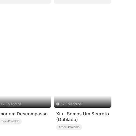
77 Episódios
57 Episódios
mor em Descompasso
Xiu...Somos Um Secreto
(Dublado)
Amor-Proibido
Amor-Proibido