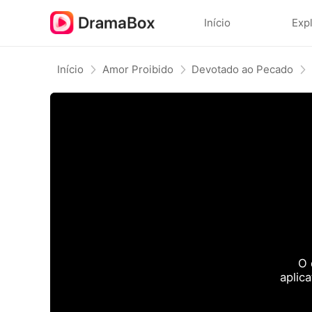
Início
Exp
Início
Amor Proibido
Devotado ao Pecado
O 
aplic