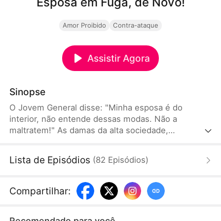
Esposa em Fuga, de Novo!
Amor Proibido
Contra-ataque
Assistir Agora
Sinopse
O Jovem General disse: "Minha esposa é do
interior, não entende dessas modas. Não a
maltratem!" As damas da alta sociedade,
totalmente ofuscadas por ela, choravam por
dentro: "Quem está maltratada aqui, afinal?"O
Lista de Episódios
(
82
Episódios
)
General ainda disse: "Minha esposa é discreta. Não
entende nada de medicina ou de armas!" Os
pacientes curados por ela e os inimigos mortos por
Compartilhar
:
seus tiros: "General... o senhor por acaso é cego?"
Recomendado para você