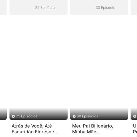
Virou CEO
Virou CEO
29 Episódio
30 Episódio
75 Episódios
60 Episódios
Atrás de Você, Até
Meu Pai Bilionário,
U
Escuridão Floresce
Minha Mãe
P