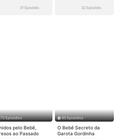
Virou CEO
Virou CEO
31 Episódio
32 Episódio
70 Episódios
60 Episódios
nidos pelo Bebê,
O Bebê Secreto da
resos ao Passado
Garota Gordinha