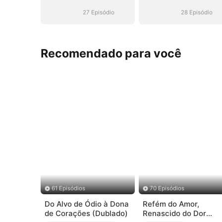
Virou CEO
Virou CEO
27 Episódio
28 Episódio
Recomendado para você
61 Episódios
70 Episódios
Do Alvo de Ódio à Dona
Refém do Amor,
de Corações (Dublado)
Renascido do Dor