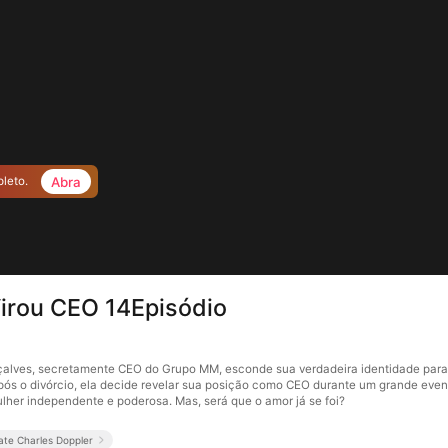
Abra
pleto.
Virou CEO 14Episódio
çalves, secretamente CEO do Grupo MM, esconde sua verdadeira identidade para
Após o divórcio, ela decide revelar sua posição como CEO durante um grande eve
lher independente e poderosa. Mas, será que o amor já se foi?
ate Charles Doppler