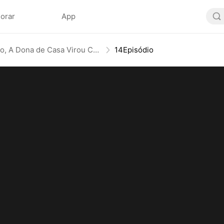
lorar
App
Após Divórcio, A Dona de Casa Virou CEO
14Episódio