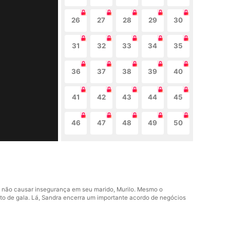
26
27
28
29
30
31
32
33
34
35
36
37
38
39
40
41
42
43
44
45
46
47
48
49
50
 não causar insegurança em seu marido, Murilo. Mesmo o
nto de gala. Lá, Sandra encerra um importante acordo de negócios