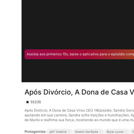
Assista aos primeiros 15s, baixe o aplicativo para o episódio com
Após Divórcio, A Dona de Casa 
55235
Após Divórcio, A Dona de Casa Virou CEO 14Episódio. Sandra Gon
apoiando em sua carreira, Sandra sofre traições e humilhações. 
de Murilo e reafirma sua força, mostrando ao mundo que é uma mu
Protagonista:
Jeff Violette
Noemi VanSlyke
Skyla Lynne
T