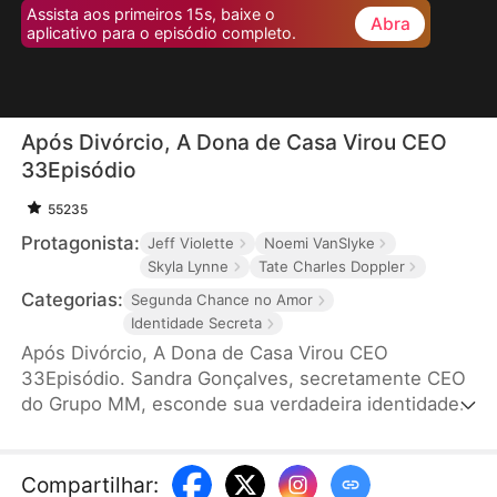
Assista aos primeiros 15s, baixe o
Abra
aplicativo para o episódio completo.
Após Divórcio, A Dona de Casa Virou CEO
33Episódio
55235
Protagonista:
Jeff Violette
Noemi VanSlyke
Skyla Lynne
Tate Charles Doppler
Categorias:
Segunda Chance no Amor
Identidade Secreta
Após Divórcio, A Dona de Casa Virou CEO
33Episódio. Sandra Gonçalves, secretamente CEO
do Grupo MM, esconde sua verdadeira identidade
para não causar insegurança em seu marido,
Murilo. Mesmo o apoiando em sua carreira, Sandra
sofre traições e humilhações. Após o divórcio, ela
Compartilhar
: