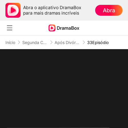
Abra o aplicativo DramaBox
Abra
para mais dramas incríveis
Início
Segunda Chance no Amor
Após Divórcio, A Dona de Casa Virou CEO
33Episódio