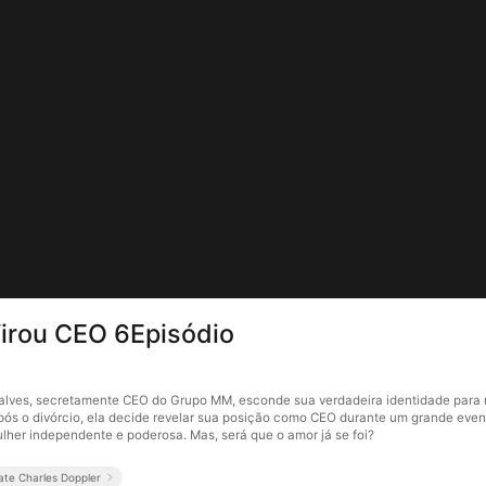
Virou CEO 6Episódio
alves, secretamente CEO do Grupo MM, esconde sua verdadeira identidade para 
Após o divórcio, ela decide revelar sua posição como CEO durante um grande eve
lher independente e poderosa. Mas, será que o amor já se foi?
ate Charles Doppler