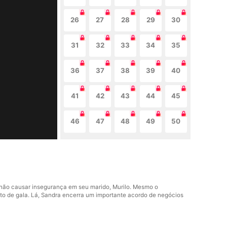
26
27
28
29
30
31
32
33
34
35
36
37
38
39
40
41
42
43
44
45
46
47
48
49
50
não causar insegurança em seu marido, Murilo. Mesmo o
nto de gala. Lá, Sandra encerra um importante acordo de negócios