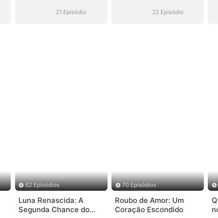
Virou CEO
Virou CEO
21 Episódio
22 Episódio
62 Episódios
70 Episódios
Luna Renascida: A
Roubo de Amor: Um
Q
Segunda Chance do
Coração Escondido
n