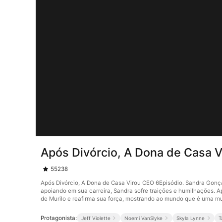
Após Divórcio, A Dona de Casa 
55238
Após Divórcio, A Dona de Casa Virou CEO 6Episódio. Sandra Gonç
apoiando em sua carreira, Sandra sofre traições e humilhações. 
de Murilo e reafirma sua força, mostrando ao mundo que é uma mu
Protagonista:
Jeff Violette
Noemi VanSlyke
Skyla Lynne
T