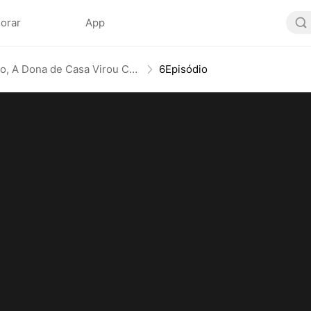
lorar
App
Após Divórcio, A Dona de Casa Virou CEO
6Episódio