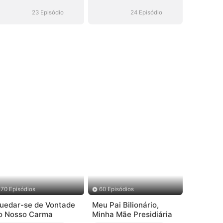
Virou CEO
Virou CEO
23 Episódio
24 Episódio
70 Episódios
60 Episódios
uedar-se de Vontade
Meu Pai Bilionário,
o Nosso Carma
Minha Mãe Presidiária