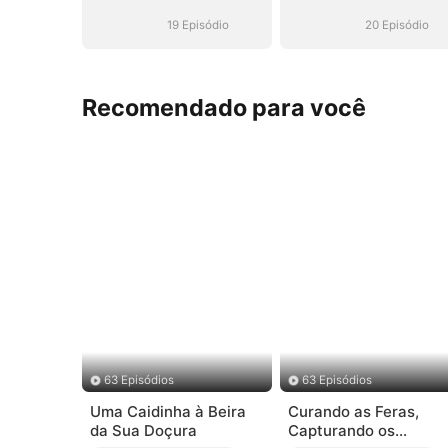
Virou CEO
Virou CEO
19 Episódio
20 Episódio
Recomendado para você
63 Episódios
63 Episódios
Uma Caidinha à Beira
Curando as Feras,
da Sua Doçura
Capturando os