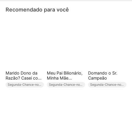
Recomendado para você
Marido Dono da
Meu Pai Bilionário,
Domando o Sr.
Razão? Casei com
Minha Mãe
Campeão
Meu
Presidiária
Segunda-Chance-no-Amor
Segunda-Chance-no-Amor
Segunda-Chance-no-Amor
Superprotetor!