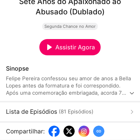
Sete Anos do Apaixonado ao
Abusado (Dublado)
Segunda Chance no Amor
Assistir Agora
Sinopse
Felipe Pereira confessou seu amor de anos a Bella
Lopes antes da formatura e foi correspondido.
Após uma comemoração embriagada, acorda 7
anos no futuro: casado com ela e com uma filha
Lara, mas tendo destruído o casamento. Com a
Lista de Episódios
(
81
Episódios
)
esposa de coração esfriado e a filha muda por
trauma, ele decide recuperar tudo: enfrentar a
amante, reacender o amor e fazer a filha falar
Compartilhar
:
novamente.