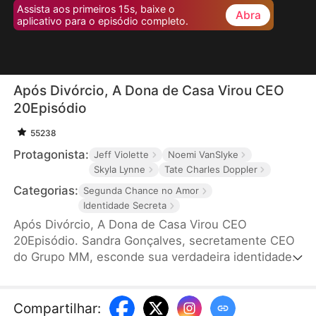
Assista aos primeiros 15s, baixe o
Abra
aplicativo para o episódio completo.
Após Divórcio, A Dona de Casa Virou CEO
20Episódio
55238
Protagonista:
Jeff Violette
Noemi VanSlyke
Skyla Lynne
Tate Charles Doppler
Categorias:
Segunda Chance no Amor
Identidade Secreta
Após Divórcio, A Dona de Casa Virou CEO
20Episódio. Sandra Gonçalves, secretamente CEO
do Grupo MM, esconde sua verdadeira identidade
para não causar insegurança em seu marido,
Murilo. Mesmo o apoiando em sua carreira, Sandra
sofre traições e humilhações. Após o divórcio, ela
Compartilhar
: