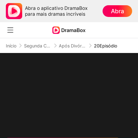
Abra o aplicativo DramaBox
Abra
para mais dramas incríveis
Início
Segunda Chance no Amor
Após Divórcio, A Dona de Casa Virou CEO
20Episódio