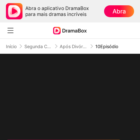
Abra o aplicativo DramaBox
Abra
para mais dramas incríveis
Início
Segunda Chance no Amor
Após Divórcio, A Dona de Casa Virou CEO
10Episódio