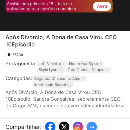
Assista aos primeiros 15s, baixe o
Abra
aplicativo para o episódio completo.
Após Divórcio, A Dona de Casa Virou CEO
10Episódio
55239
Protagonista:
Jeff Violette
Noemi VanSlyke
Skyla Lynne
Tate Charles Doppler
Categorias:
Segunda Chance no Amor
Identidade Secreta
Após Divórcio, A Dona de Casa Virou CEO
10Episódio. Sandra Gonçalves, secretamente CEO
do Grupo MM, esconde sua verdadeira identidade
para não causar insegurança em seu marido,
Murilo. Mesmo o apoiando em sua carreira, Sandra
sofre traições e humilhações. Após o divórcio, ela
Compartilhar
: