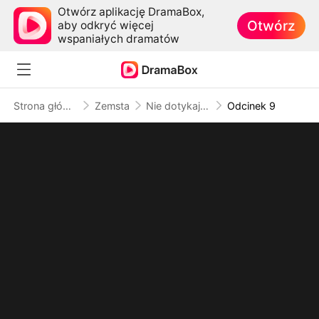
Otwórz aplikację DramaBox,
Otwórz
aby odkryć więcej
wspaniałych dramatów
Strona główna
Zemsta
Nie dotykaj mojej mamy
Odcinek 9