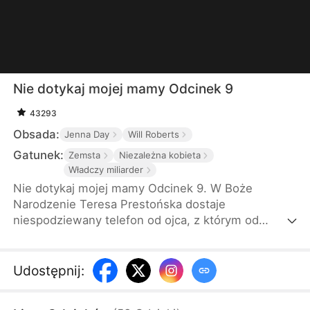
Nie dotykaj mojej mamy Odcinek 9
43293
Obsada:
Jenna Day
Will Roberts
Gatunek:
Zemsta
Niezależna kobieta
Władczy miliarder
Nie dotykaj mojej mamy Odcinek 9. W Boże
Narodzenie Teresa Prestońska dostaje
niespodziewany telefon od ojca, z którym od
dawna nie utrzymuje kontaktu. Zaprasza ją na
kolację. Teresa przyjeżdża sama z prezentami, a jej
trzej potężni synowie mają dołączyć później. Gdy
Udostępnij
:
tylko wchodzi do domu, macocha i przyrodnie
rodzeństwo zaczynają ją wyśmiewać i upokarzać,