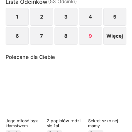
Lista Odcinków
(
53
Odcinki
)
przekonani, że nic nie znaczy. Nie mają pojęcia,
jaką siłę i wpływy mają jej synowie.
1
2
3
4
5
6
7
8
9
Więcej
Polecane dla Ciebie
Jego miłość była
Z popiołów rodzi
Sekret szkolnej
kłamstwem
się żal
mamy