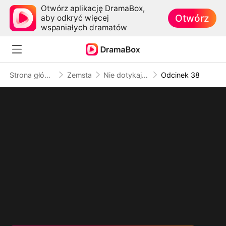
Otwórz aplikację DramaBox,
Otwórz
aby odkryć więcej
wspaniałych dramatów
Strona główna
Zemsta
Nie dotykaj mojej mamy
Odcinek 38