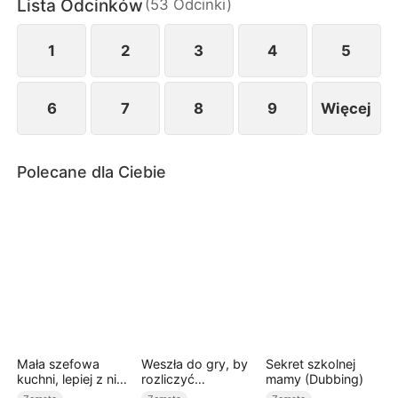
Lista Odcinków
(
53
Odcinki
)
przekonani, że nic nie znaczy. Nie mają pojęcia,
jaką siłę i wpływy mają jej synowie.
1
2
3
4
5
6
7
8
9
Więcej
Polecane dla Ciebie
Mała szefowa
Weszła do gry, by
Sekret szkolnej
kuchni, lepiej z nią
rozliczyć
mamy (Dubbing)
nie zadzierać
wszystkich