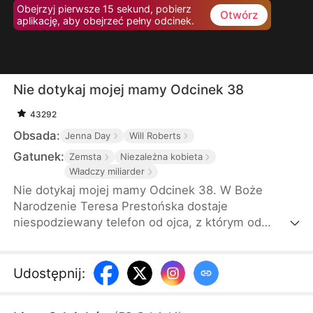
Obejrzyj pierwsze 15 sekund, pobierz
Otwórz
aplikację, aby obejrzeć pełny odcinek.
Nie dotykaj mojej mamy Odcinek 38
43292
Obsada:
Jenna Day
Will Roberts
Gatunek:
Zemsta
Niezależna kobieta
Władczy miliarder
Nie dotykaj mojej mamy Odcinek 38. W Boże
Narodzenie Teresa Prestońska dostaje
niespodziewany telefon od ojca, z którym od
dawna nie utrzymuje kontaktu. Zaprasza ją na
kolację. Teresa przyjeżdża sama z prezentami, a jej
trzej potężni synowie mają dołączyć później. Gdy
Udostępnij
:
tylko wchodzi do domu, macocha i przyrodnie
rodzeństwo zaczynają ją wyśmiewać i upokarzać,