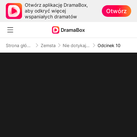
Otwórz aplikację DramaBox,
Otwórz
aby odkryć więcej
wspaniałych dramatów
Strona główna
Zemsta
Nie dotykaj mojej mamy
Odcinek 10