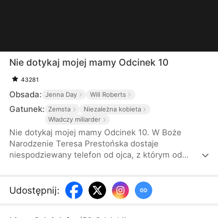
Nie dotykaj mojej mamy Odcinek 10
43281
Obsada:
Jenna Day
Will Roberts
Gatunek:
Zemsta
Niezależna kobieta
Władczy miliarder
Nie dotykaj mojej mamy Odcinek 10. W Boże
Narodzenie Teresa Prestońska dostaje
niespodziewany telefon od ojca, z którym od
dawna nie utrzymuje kontaktu. Zaprasza ją na
kolację. Teresa przyjeżdża sama z prezentami, a jej
trzej potężni synowie mają dołączyć później. Gdy
Udostępnij
:
tylko wchodzi do domu, macocha i przyrodnie
rodzeństwo zaczynają ją wyśmiewać i upokarzać,