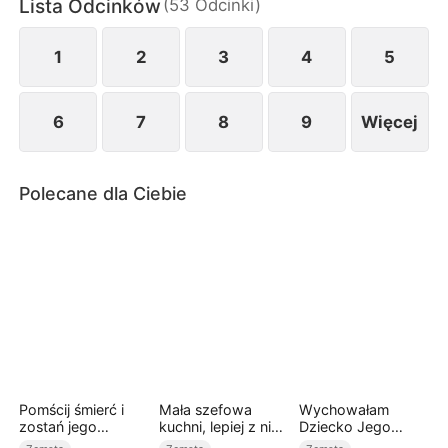
Lista Odcinków
(
53
Odcinki
)
przekonani, że nic nie znaczy. Nie mają pojęcia,
jaką siłę i wpływy mają jej synowie.
1
2
3
4
5
6
7
8
9
Więcej
Polecane dla Ciebie
Pomścij śmierć i
Mała szefowa
Wychowałam
zostań jego
kuchni, lepiej z nią
Dziecko Jego
wybranką
nie zadzierać
Kochanki