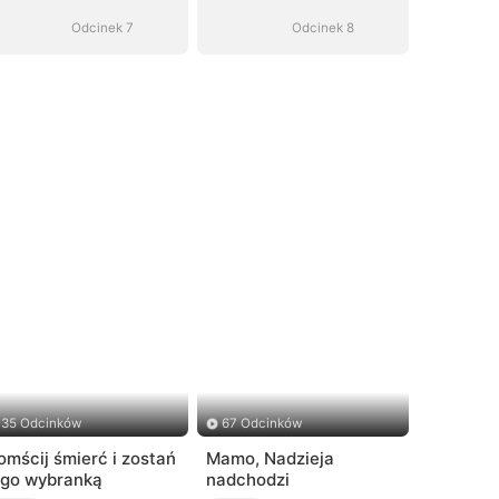
Odcinek 7
Odcinek 8
35 Odcinków
67 Odcinków
omścij śmierć i zostań
Mamo, Nadzieja
ego wybranką
nadchodzi