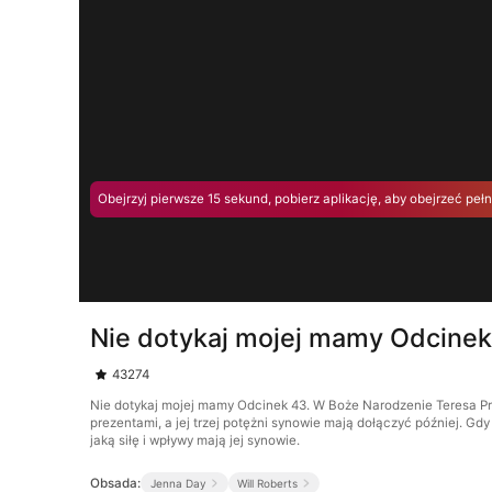
Obejrzyj pierwsze 15 sekund, pobierz aplikację, aby obejrzeć peł
Nie dotykaj mojej mamy Odcinek
43274
Nie dotykaj mojej mamy Odcinek 43. W Boże Narodzenie Teresa Pre
prezentami, a jej trzej potężni synowie mają dołączyć później. G
jaką siłę i wpływy mają jej synowie.
Obsada:
Jenna Day
Will Roberts