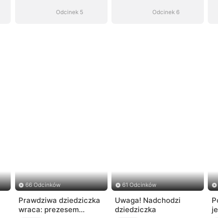
Odcinek 5
Odcinek 6
66 Odcinków
61 Odcinków
Prawdziwa dziedziczka
Uwaga! Nadchodzi
P
wraca: prezesem
dziedziczka
j