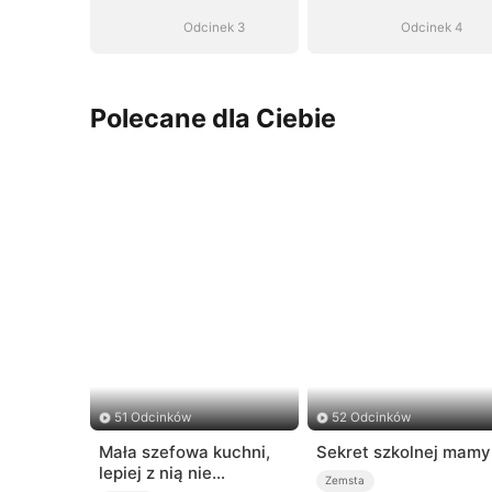
Odcinek 3
Odcinek 4
Polecane dla Ciebie
51 Odcinków
52 Odcinków
Mała szefowa kuchni,
Sekret szkolnej mamy
lepiej z nią nie
Zemsta