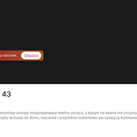
Otwórz
ny odcinek.
 43
stońska dostaje niespodziewany telefon od ojca, z którym od dawna nie utrzymuj
dy tylko wchodzi do domu, macocha i przyrodnie rodzeństwo zaczynają ją wyśmiewać