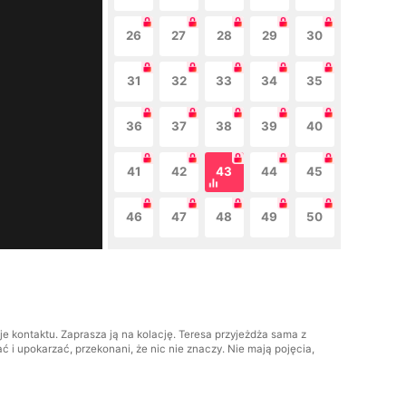
26
27
28
29
30
31
32
33
34
35
36
37
38
39
40
41
42
43
44
45
46
47
48
49
50
e kontaktu. Zaprasza ją na kolację. Teresa przyjeżdża sama z
 i upokarzać, przekonani, że nic nie znaczy. Nie mają pojęcia,