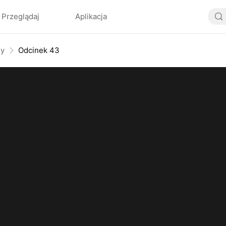
Przeglądaj
Aplikacja
my
Odcinek 43