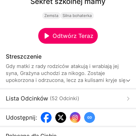
Sekret szkolnej mamy
Zemsta
Silna bohaterka
Odtwórz Teraz
Streszczenie
Gdy matki z rady rodziców atakują i wrabiają jej
syna, Grażyna uchodzi za nikogo. Zostaje
upokorzona i odrzucona, lecz za kulisami kryje się
znacznie większy sekret. Wkrótce wszyscy
odkryją, że to ona jest tajemniczą miliarderką
Lista Odcinków
(
52
Odcinki
)
stojącą za szkołą. Teraz ich los zależy od niej.
Udostępnij
:
Polecane dla Ciebie