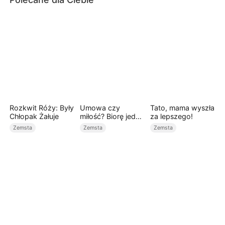
Rozkwit Róży: Były
Umowa czy
Tato, mama wyszła
Chłopak Żałuje
miłość? Biorę jedno
za lepszego!
i drugie (Dubbing)
Zemsta
Zemsta
Zemsta