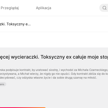
Przeglądaj
Aplikacja
Nigdy więcej wycieraczki. Toksyczny ex całuje moje stopy
ęcej wycieraczki. Toksyczny ex całuje moje st
ska podpisuje kontrakt, by uratować siostrę, i wychodzi za Michała Czarneckiego,
orzystywana, a Michał wierzy, że nigdy go nie opuści. Gdy kontrakt zbliża się do k
decydować, czy odzyska własne życie i da sobie drugą szansę na miłość.
ans