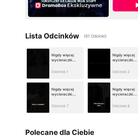
Lista Odcinków
(
61
Odcinki
)
Nigdy więcej
Nigdy więcej
wycieraczki.
wycieraczki.
Toksyczny ex
Toksyczny ex
całuje moje stopy
całuje moje st
Odcinek 1
Odcinek 2
Nigdy więcej
Nigdy więcej
wycieraczki.
wycieraczki.
Toksyczny ex
Toksyczny ex
całuje moje stopy
całuje moje st
Odcinek 7
Odcinek 8
Polecane dla Ciebie