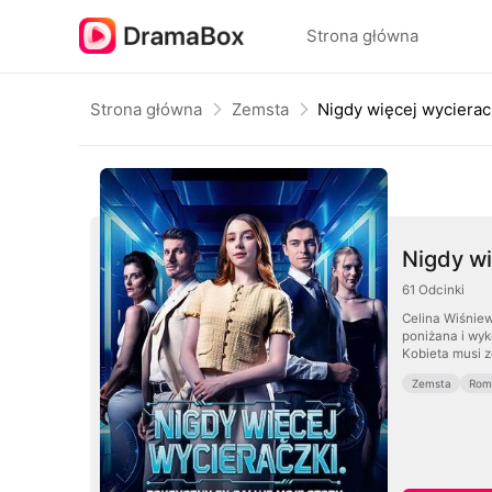
Strona główna
Strona główna
Zemsta
Nigdy wi
61
Odcinki
Celina Wiśniew
poniżana i wyk
Kobieta musi z
Zemsta
Rom