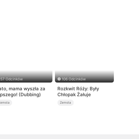
57 Odcinków
106 Odcinków
ato, mama wyszła za
Rozkwit Róży: Były
epszego! (Dubbing)
Chłopak Żałuje
Zemsta
Zemsta