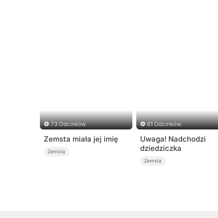
73 Odcinków
61 Odcinków
Zemsta miała jej imię
Uwaga! Nadchodzi
dziedziczka
Zemsta
Zemsta