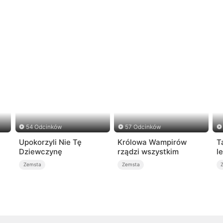
54 Odcinków
57 Odcinków
Upokorzyli Nie Tę
Królowa Wampirów
T
Dziewczynę
rządzi wszystkim
l
Zemsta
Zemsta