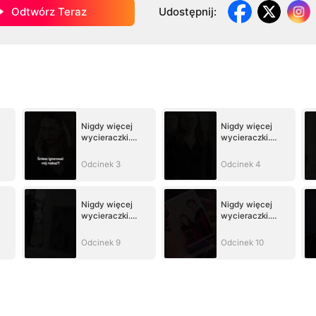
Odtwórz Teraz
Udostępnij
:
Nigdy więcej
Nigdy więcej
wycieraczki.
wycieraczki.
Toksyczny ex
Toksyczny ex
opy
całuje moje stopy
całuje moje stopy
Odcinek 3
Odcinek 4
Nigdy więcej
Nigdy więcej
wycieraczki.
wycieraczki.
Toksyczny ex
Toksyczny ex
opy
całuje moje stopy
całuje moje stopy
Odcinek 9
Odcinek 10