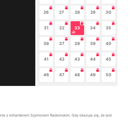
26
27
28
29
30
31
32
33
34
35
36
37
38
39
40
41
42
43
44
45
46
47
48
49
50
enie z miliarderem Szymonem Radomskim. Gdy okazuje się, że jest