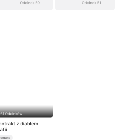
Odcinek 50
Odcinek 51
61 Odcinków
ontrakt z diabłem
afii
Romans