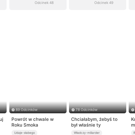
Odcinek 48
Odcinek 49
89 Odcinków
78 Odcinków
uj
Powrót w chwale w
Chciałabym, żebyś to
K
Roku Smoka
był właśnie ty
m
Udaje-słabego
Władczy-miliarder