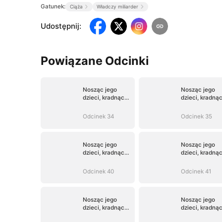
Gatunek:
Ciąża
Władczy miliarder
Udostępnij
:
Powiązane Odcinki
Nosząc jego
Nosząc jego
dzieci, kradnąc
dzieci, kradną
jego serce
jego serce
Odcinek 34
Odcinek 35
Nosząc jego
Nosząc jego
dzieci, kradnąc
dzieci, kradną
jego serce
jego serce
Odcinek 40
Odcinek 41
Nosząc jego
Nosząc jego
dzieci, kradnąc
dzieci, kradną
jego serce
jego serce