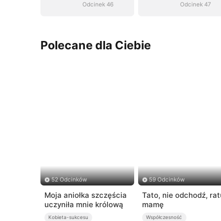
Odcinek 46
Odcinek 47
Polecane dla Ciebie
52 Odcinków
59 Odcinków
Moja aniołka szczęścia
Tato, nie odchodź, rat
uczyniła mnie królową
mamę
Kobieta-sukcesu
Współczesność