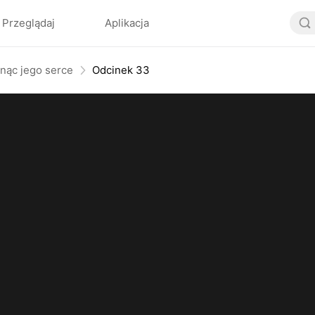
Przeglądaj
Aplikacja
dnąc jego serce
Odcinek 33