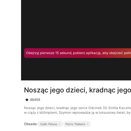
Obejrzyj pierwsze 15 sekund, pobierz aplikację, aby obejrzeć peł
Nosząc jego dzieci, kradnąc jeg
46459
Nosząc jego dzieci, kradnąc jego serce Odcinek 33. Emilia Kaczm
w ciąży z bliźniętami, Szymon wprowadza ją w luksusowy świat, by
Obsada:
Cailin Peluso
Patric Palkens