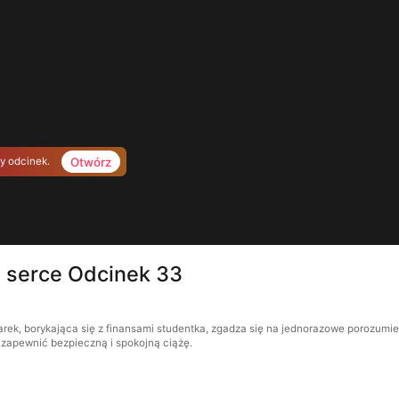
Otwórz
ny odcinek.
o serce Odcinek 33
arek, borykająca się z finansami studentka, zgadza się na jednorazowe porozumi
 zapewnić bezpieczną i spokojną ciążę.