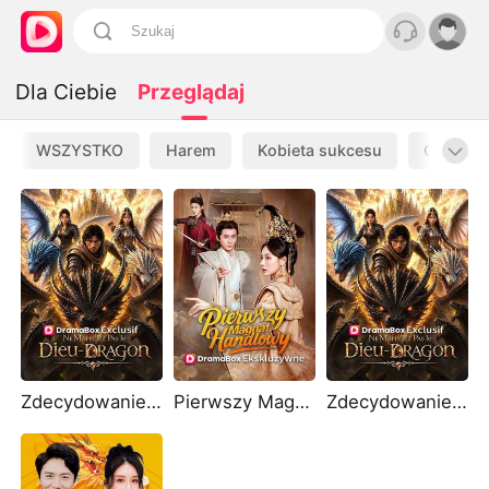
Dla Ciebie
Przeglądaj
WSZYSTKO
Harem
Kobieta sukcesu
Odrodze
Zdecydowanie nie jest Bogiem Smoków (Dubbing)
Pierwszy Magnat Handlowy
Zdecydowanie nie jest Bogiem Smoków