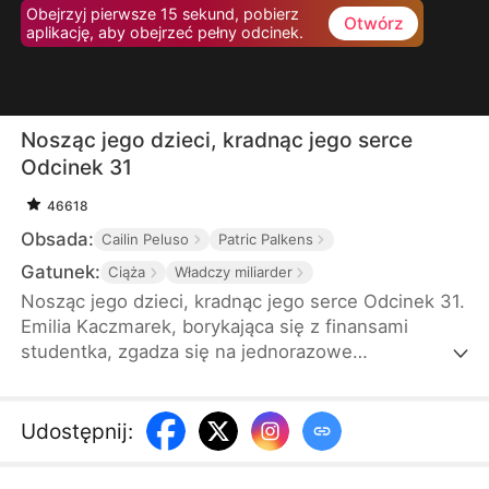
Obejrzyj pierwsze 15 sekund, pobierz
Otwórz
aplikację, aby obejrzeć pełny odcinek.
Nosząc jego dzieci, kradnąc jego serce
Odcinek 31
46618
Obsada:
Cailin Peluso
Patric Palkens
Gatunek:
Ciąża
Władczy miliarder
Nosząc jego dzieci, kradnąc jego serce Odcinek 31.
Emilia Kaczmarek, borykająca się z finansami
studentka, zgadza się na jednorazowe
porozumienie z miliarderem Szymonem
Radomskim. Gdy okazuje się, że jest w ciąży z
bliźniętami, Szymon wprowadza ją w luksusowy
Udostępnij
:
świat, by zapewnić bezpieczną i spokojną ciążę.