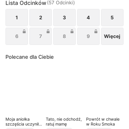
Lista Odcinków
(
57
Odcinki
)
1
2
3
4
5
6
7
8
9
Więcej
Polecane dla Ciebie
Moja aniołka
Tato, nie odchodź,
Powrót w chwale
szczęścia uczyniła
ratuj mamę
w Roku Smoka
mnie królową