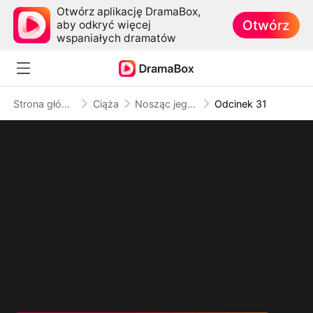
Otwórz aplikację DramaBox,
Otwórz
aby odkryć więcej
wspaniałych dramatów
Strona główna
Ciąża
Nosząc jego dzieci, kradnąc jego serce
Odcinek 31