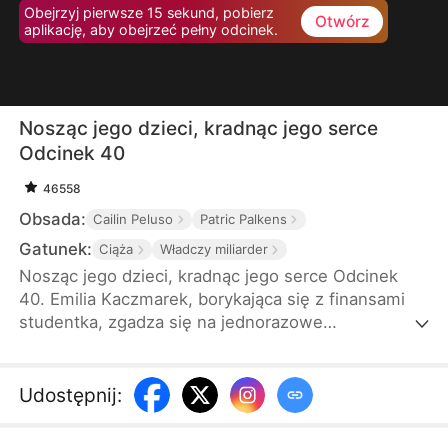
Obejrzyj pierwsze 15 sekund, pobierz
Otwórz
aplikację, aby obejrzeć pełny odcinek.
Nosząc jego dzieci, kradnąc jego serce
Odcinek 40
46558
Obsada:
Cailin Peluso
Patric Palkens
Gatunek:
Ciąża
Władczy miliarder
Nosząc jego dzieci, kradnąc jego serce Odcinek
40. Emilia Kaczmarek, borykająca się z finansami
studentka, zgadza się na jednorazowe
porozumienie z miliarderem Szymonem
Radomskim. Gdy okazuje się, że jest w ciąży z
bliźniętami, Szymon wprowadza ją w luksusowy
Udostępnij
:
świat, by zapewnić bezpieczną i spokojną ciążę.