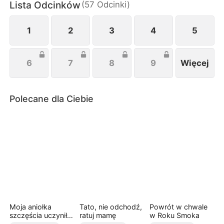
Lista Odcinków
(
57
Odcinki
)
1
2
3
4
5
6
7
8
9
Więcej
Polecane dla Ciebie
Moja aniołka
Tato, nie odchodź,
Powrót w chwale
szczęścia uczyniła
ratuj mamę
w Roku Smoka
mnie królową