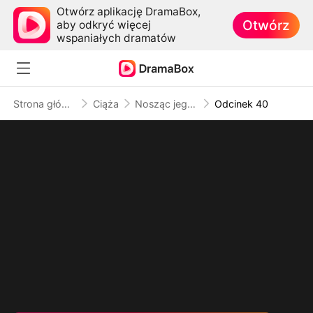
Otwórz aplikację DramaBox,
Otwórz
aby odkryć więcej
wspaniałych dramatów
Strona główna
Ciąża
Nosząc jego dzieci, kradnąc jego serce
Odcinek 40