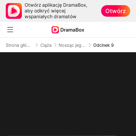
Otwórz aplikację DramaBox,
Otwórz
aby odkryć więcej
wspaniałych dramatów
Strona główna
Ciąża
Nosząc jego dzieci, kradnąc jego serce
Odcinek 9