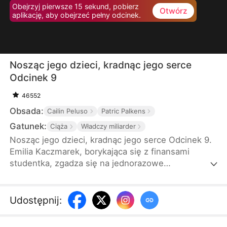
Obejrzyj pierwsze 15 sekund, pobierz
Otwórz
aplikację, aby obejrzeć pełny odcinek.
Nosząc jego dzieci, kradnąc jego serce
Odcinek 9
46552
Obsada:
Cailin Peluso
Patric Palkens
Gatunek:
Ciąża
Władczy miliarder
Nosząc jego dzieci, kradnąc jego serce Odcinek 9.
Emilia Kaczmarek, borykająca się z finansami
studentka, zgadza się na jednorazowe
porozumienie z miliarderem Szymonem
Radomskim. Gdy okazuje się, że jest w ciąży z
bliźniętami, Szymon wprowadza ją w luksusowy
Udostępnij
:
świat, by zapewnić bezpieczną i spokojną ciążę.