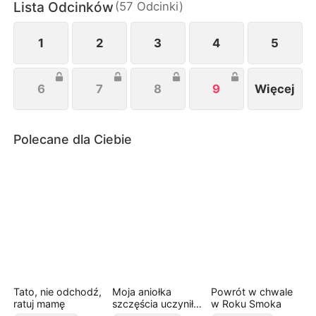
Lista Odcinków
(
57
Odcinki
)
1
2
3
4
5
6
7
8
9
Więcej
Polecane dla Ciebie
Tato, nie odchodź,
Moja aniołka
Powrót w chwale
ratuj mamę
szczęścia uczyniła
w Roku Smoka
mnie królową