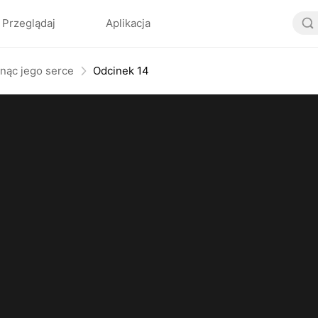
Przeglądaj
Aplikacja
dnąc jego serce
Odcinek 14