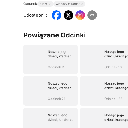
Gatunek:
Ciąża
Władczy miliarder
Udostępnij
:
Powiązane Odcinki
Nosząc jego
Nosząc jego
dzieci, kradnąc
dzieci, kradną
jego serce
jego serce
Odcinek 15
Odcinek 16
Nosząc jego
Nosząc jego
dzieci, kradnąc
dzieci, kradną
jego serce
jego serce
Odcinek 21
Odcinek 22
Nosząc jego
Nosząc jego
dzieci, kradnąc
dzieci, kradną
jego serce
jego serce