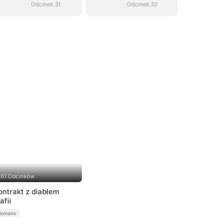
Odcinek 31
Odcinek 32
61 Odcinków
ontrakt z diabłem
afii
Romans