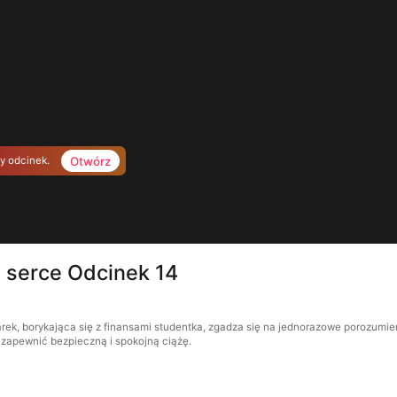
Otwórz
ny odcinek.
o serce Odcinek 14
arek, borykająca się z finansami studentka, zgadza się na jednorazowe porozumi
 zapewnić bezpieczną i spokojną ciążę.