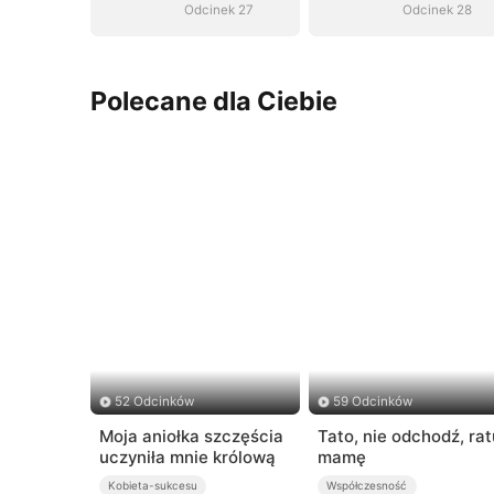
Odcinek 27
Odcinek 28
Polecane dla Ciebie
52 Odcinków
59 Odcinków
Moja aniołka szczęścia
Tato, nie odchodź, rat
uczyniła mnie królową
mamę
Kobieta-sukcesu
Współczesność