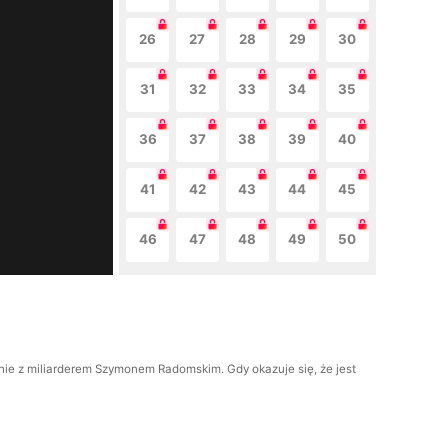
26
27
28
29
30
31
32
33
34
35
36
37
38
39
40
41
42
43
44
45
46
47
48
49
50
enie z miliarderem Szymonem Radomskim. Gdy okazuje się, że jest