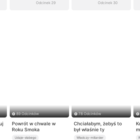
Odcinek 29
Odcinek 30
89 Odcinków
78 Odcinków
uj
Powrót w chwale w
Chciałabym, żebyś to
K
Roku Smoka
był właśnie ty
m
Udaje-słabego
Władczy-miliarder