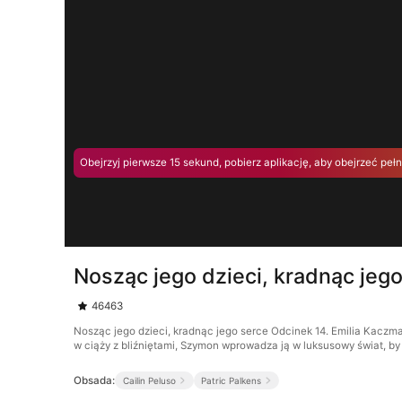
Obejrzyj pierwsze 15 sekund, pobierz aplikację, aby obejrzeć peł
Nosząc jego dzieci, kradnąc jeg
46463
Nosząc jego dzieci, kradnąc jego serce Odcinek 14. Emilia Kaczm
w ciąży z bliźniętami, Szymon wprowadza ją w luksusowy świat, by
Obsada:
Cailin Peluso
Patric Palkens