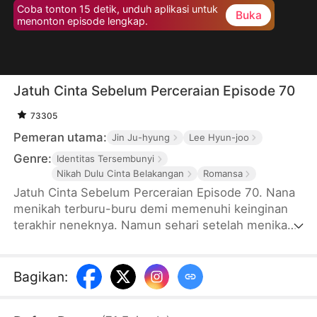
Coba tonton 15 detik, unduh aplikasi untuk
Buka
menonton episode lengkap.
Jatuh Cinta Sebelum Perceraian Episode 70
73305
Pemeran utama:
Jin Ju-hyung
Lee Hyun-joo
Genre:
Identitas Tersembunyi
Nikah Dulu Cinta Belakangan
Romansa
Jatuh Cinta Sebelum Perceraian Episode 70. Nana
menikah terburu-buru demi memenuhi keinginan
terakhir neneknya. Namun sehari setelah menikah,
suaminya pergi ke luar negeri dan
meninggalkannya sendirian. Setahun kemudian,
pria itu kembali sebagai presiden direktur
Bagikan
:
perusahaan. Wajahnya terasa asing sekaligus
familiar, hingga identitas aslinya membuat Nana