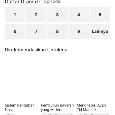
Daftar Drama
(
71
Episode
)
terkejut. Meski telah sah sebagai suami istri,
keduanya justru seperti dua orang asing yang jatuh
cinta untuk pertama kalinya.
1
2
3
4
5
6
7
8
9
Lainnya
Direkomendasikan Untukmu
Sistem Pengubah
Pembunuh Bayaran
Menghabisi Ayah
Nasib
yang Miskin
Tiri Munafik