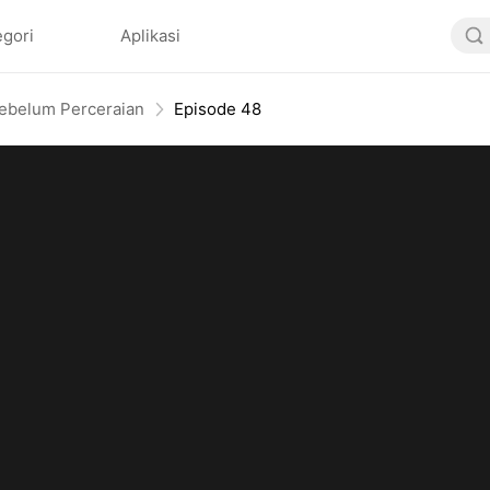
egori
Aplikasi
Sebelum Perceraian
Episode 48