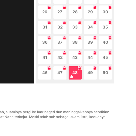
26
27
28
29
30
31
32
33
34
35
36
37
38
39
40
41
42
43
44
45
46
47
48
49
50
h, suaminya pergi ke luar negeri dan meninggalkannya sendirian.
at Nana terkejut. Meski telah sah sebagai suami istri, keduanya