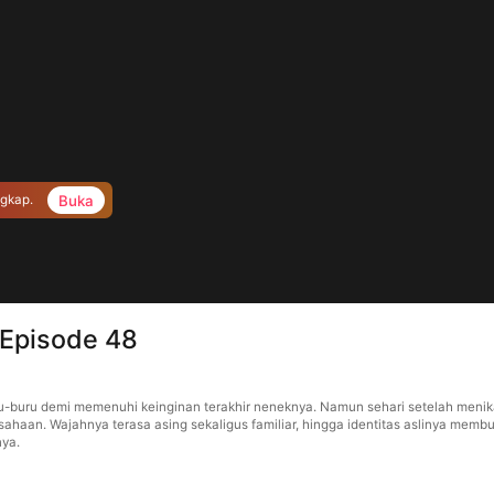
Buka
ngkap.
 Episode 48
u-buru demi memenuhi keinginan terakhir neneknya. Namun sehari setelah menika
sahaan. Wajahnya terasa asing sekaligus familiar, hingga identitas aslinya membu
nya.