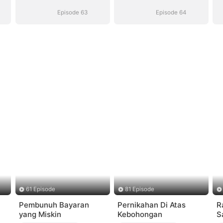
Perceraian
Perceraian
Episode 63
Episode 64
61 Episode
81 Episode
Pembunuh Bayaran
Pernikahan Di Atas
R
yang Miskin
Kebohongan
S