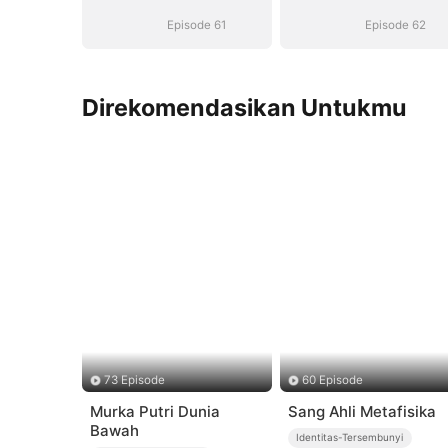
Perceraian
Perceraian
Episode 61
Episode 62
Direkomendasikan Untukmu
73 Episode
60 Episode
Murka Putri Dunia
Sang Ahli Metafisika
Bawah
Identitas-Tersembunyi