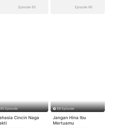
Perceraian
Perceraian
Episode 65
Episode 66
80 Episode
68 Episode
ahasia Cincin Naga
Jangan Hina Ibu
akti
Mertuamu