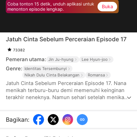
Coba tonton 15 detik, unduh aplikasi untuk
Buka
menonton episode lengkap.
Jatuh Cinta Sebelum Perceraian Episode 17
73382
Pemeran utama:
Jin Ju-hyung
Lee Hyun-joo
Genre:
Identitas Tersembunyi
Nikah Dulu Cinta Belakangan
Romansa
Jatuh Cinta Sebelum Perceraian Episode 17. Nana
menikah terburu-buru demi memenuhi keinginan
terakhir neneknya. Namun sehari setelah menikah,
suaminya pergi ke luar negeri dan
meninggalkannya sendirian. Setahun kemudian,
pria itu kembali sebagai presiden direktur
Bagikan
:
perusahaan. Wajahnya terasa asing sekaligus
familiar, hingga identitas aslinya membuat Nana