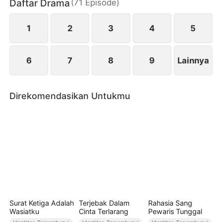
Daftar Drama
(
71
Episode
)
terkejut. Meski telah sah sebagai suami istri,
keduanya justru seperti dua orang asing yang jatuh
cinta untuk pertama kalinya.
1
2
3
4
5
6
7
8
9
Lainnya
Direkomendasikan Untukmu
Surat Ketiga Adalah
Terjebak Dalam
Rahasia Sang
Wasiatku
Cinta Terlarang
Pewaris Tunggal