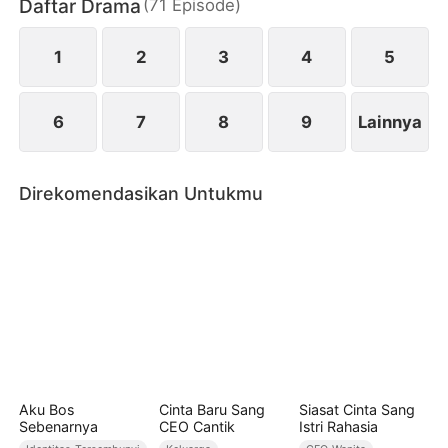
Daftar Drama
(
71
Episode
)
terkejut. Meski telah sah sebagai suami istri,
keduanya justru seperti dua orang asing yang jatuh
cinta untuk pertama kalinya.
1
2
3
4
5
6
7
8
9
Lainnya
Direkomendasikan Untukmu
Aku Bos
Cinta Baru Sang
Siasat Cinta Sang
Sebenarnya
CEO Cantik
Istri Rahasia