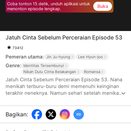
Coba tonton 15 detik, unduh aplikasi untuk
Buka
menonton episode lengkap.
Jatuh Cinta Sebelum Perceraian Episode 53
73412
Pemeran utama:
Jin Ju-hyung
Lee Hyun-joo
Genre:
Identitas Tersembunyi
Nikah Dulu Cinta Belakangan
Romansa
Jatuh Cinta Sebelum Perceraian Episode 53. Nana
menikah terburu-buru demi memenuhi keinginan
terakhir neneknya. Namun sehari setelah menikah,
suaminya pergi ke luar negeri dan
meninggalkannya sendirian. Setahun kemudian,
pria itu kembali sebagai presiden direktur
Bagikan
:
perusahaan. Wajahnya terasa asing sekaligus
familiar, hingga identitas aslinya membuat Nana