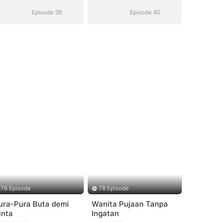
Perceraian
Perceraian
Episode 39
Episode 40
76 Episode
78 Episode
ura-Pura Buta demi
Wanita Pujaan Tanpa
inta
Ingatan