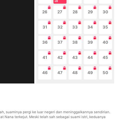
26
27
28
29
30
31
32
33
34
35
36
37
38
39
40
41
42
43
44
45
46
47
48
49
50
h, suaminya pergi ke luar negeri dan meninggalkannya sendirian.
at Nana terkejut. Meski telah sah sebagai suami istri, keduanya