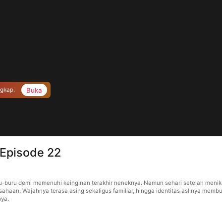
Buka
ngkap.
 Episode 22
u-buru demi memenuhi keinginan terakhir neneknya. Namun sehari setelah menika
sahaan. Wajahnya terasa asing sekaligus familiar, hingga identitas aslinya membu
nya.