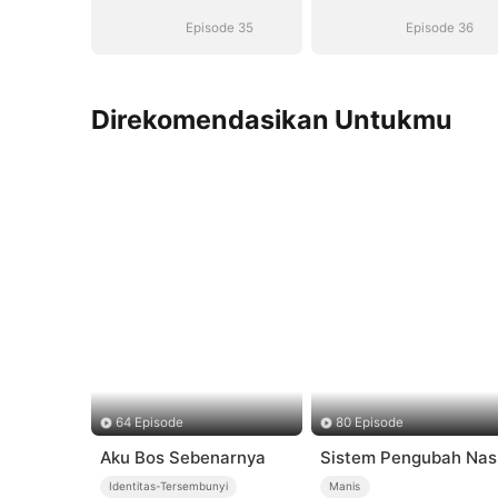
Perceraian
Perceraian
Episode 35
Episode 36
Direkomendasikan Untukmu
64 Episode
80 Episode
Aku Bos Sebenarnya
Sistem Pengubah Nas
Identitas-Tersembunyi
Manis