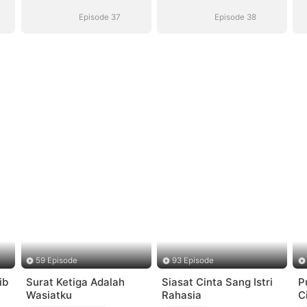
Perceraian
Perceraian
Episode 37
Episode 38
59 Episode
93 Episode
ib
Surat Ketiga Adalah
Siasat Cinta Sang Istri
P
Wasiatku
Rahasia
C