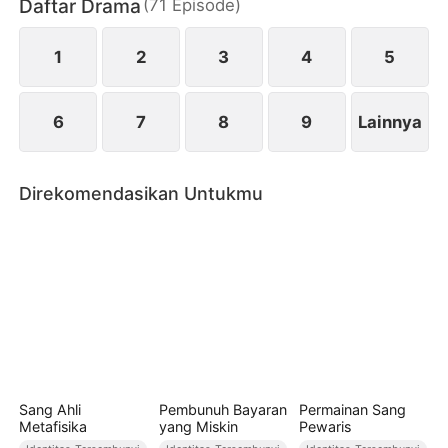
Daftar Drama
(
71
Episode
)
terkejut. Meski telah sah sebagai suami istri,
keduanya justru seperti dua orang asing yang jatuh
cinta untuk pertama kalinya.
1
2
3
4
5
6
7
8
9
Lainnya
Direkomendasikan Untukmu
Sang Ahli
Pembunuh Bayaran
Permainan Sang
Metafisika
yang Miskin
Pewaris