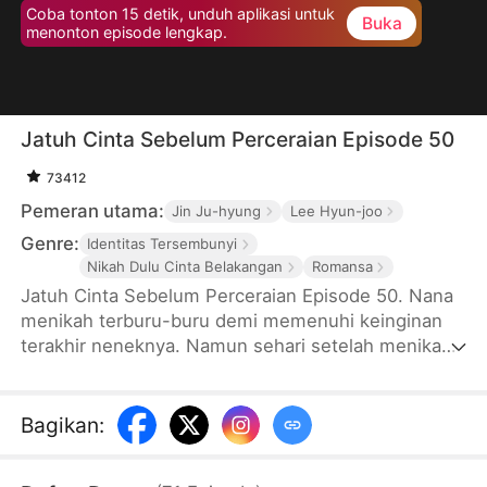
Coba tonton 15 detik, unduh aplikasi untuk
Buka
menonton episode lengkap.
Jatuh Cinta Sebelum Perceraian Episode 50
73412
Pemeran utama:
Jin Ju-hyung
Lee Hyun-joo
Genre:
Identitas Tersembunyi
Nikah Dulu Cinta Belakangan
Romansa
Jatuh Cinta Sebelum Perceraian Episode 50. Nana
menikah terburu-buru demi memenuhi keinginan
terakhir neneknya. Namun sehari setelah menikah,
suaminya pergi ke luar negeri dan
meninggalkannya sendirian. Setahun kemudian,
pria itu kembali sebagai presiden direktur
Bagikan
:
perusahaan. Wajahnya terasa asing sekaligus
familiar, hingga identitas aslinya membuat Nana