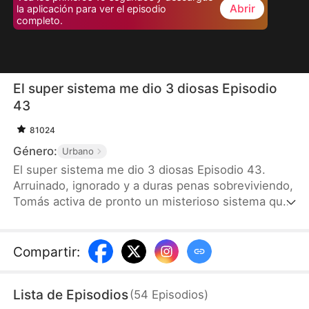
Abrir
la aplicación para ver el episodio
completo.
El super sistema me dio 3 diosas Episodio
43
81024
Género:
Urbano
El super sistema me dio 3 diosas Episodio 43.
Arruinado, ignorado y a duras penas sobreviviendo,
Tomás activa de pronto un misterioso sistema que
le da un vuelco total a la vida. Pasa de un don
nadie en el campus al chico que todos miran,
incluidas tres diosas del campus que comienzan a
Compartir
:
competir por su atención.
Lista de Episodios
(
54
Episodios
)