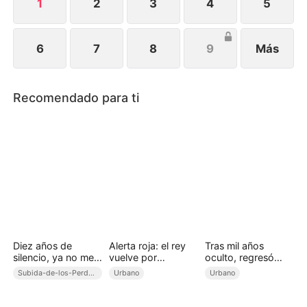
1
2
3
4
5
6
7
8
9
Más
Recomendado para ti
Diez años de
Alerta roja: el rey
Tras mil años
silencio, ya no me
vuelve por
oculto, regresó
callaré
venganza
para reinar
Subida-de-los-Perdedores
Urbano
Urbano