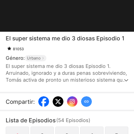
El super sistema me dio 3 diosas Episodio 1
81053
Género:
Urbano
El super sistema me dio 3 diosas Episodio 1.
Arruinado, ignorado y a duras penas sobreviviendo,
Tomás activa de pronto un misterioso sistema que
le da un vuelco total a la vida. Pasa de un don
nadie en el campus al chico que todos miran,
incluidas tres diosas del campus que comienzan a
Compartir
:
competir por su atención.
Lista de Episodios
(
54
Episodios
)