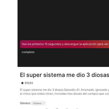
Vea los primeros 15 segundos y descargue la aplicación para ver 
completo.
El super sistema me dio 3 diosas
81033
El super sistema me dio 3 diosas Episodio 41. Arruinado, ignorado
al chico que todos miran, incluidas tres diosas del campus que c
Género:
Urbano