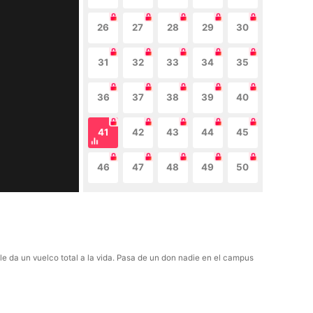
26
27
28
29
30
31
32
33
34
35
36
37
38
39
40
41
42
43
44
45
46
47
48
49
50
le da un vuelco total a la vida. Pasa de un don nadie en el campus