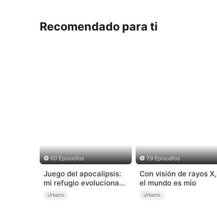
Recomendado para ti
60 Episodios
79 Episodios
Juego del apocalipsis:
Con visión de rayos X,
mi refugio evoluciona
el mundo es mío
sin límites
Urbano
Urbano