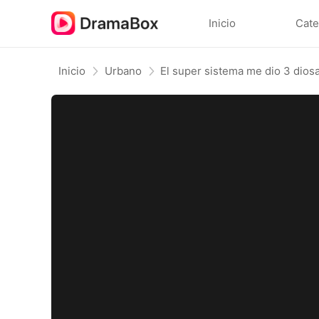
Inicio
Cate
Inicio
Urbano
El super sistema me dio 3 dios