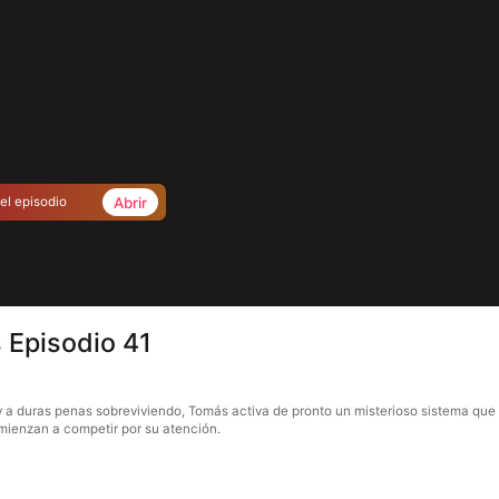
Abrir
el episodio
 Episodio 41
 y a duras penas sobreviviendo, Tomás activa de pronto un misterioso sistema que 
omienzan a competir por su atención.