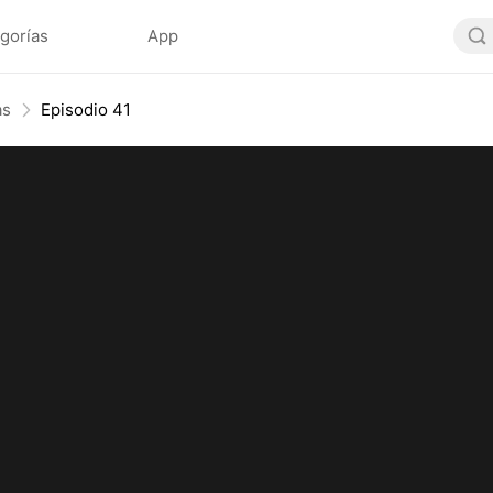
gorías
App
as
Episodio 41