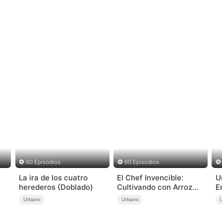
60 Episodios
60 Episodios
La ira de los cuatro
El Chef Invencible:
U
herederos (Doblado)
Cultivando con Arroz
E
Frito
Urbano
Urbano