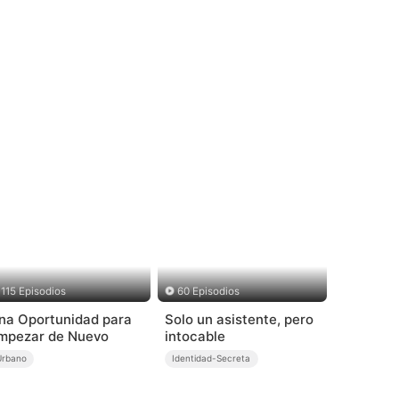
115 Episodios
60 Episodios
na Oportunidad para
Solo un asistente, pero
mpezar de Nuevo
intocable
Urbano
Identidad-Secreta