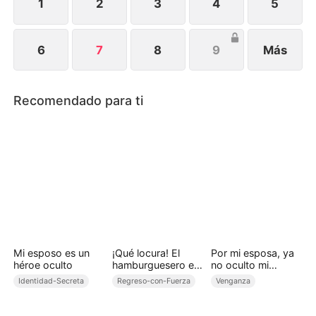
1
2
3
4
5
6
7
8
9
Más
Recomendado para ti
Mi esposo es un
¡Qué locura! El
Por mi esposa, ya
héroe oculto
hamburguesero es
no oculto mi
el dueño
identidad
Identidad-Secreta
Regreso-con-Fuerza
Venganza