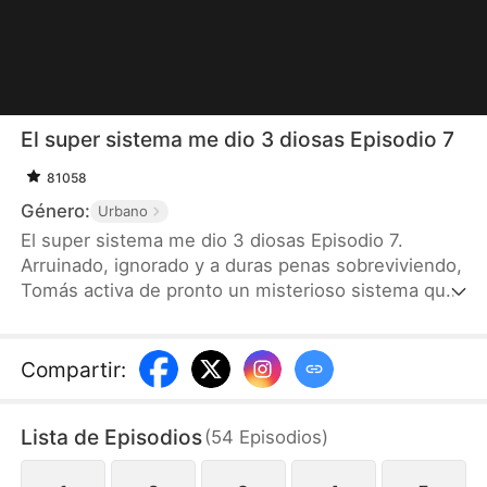
El super sistema me dio 3 diosas Episodio 7
81058
Género:
Urbano
El super sistema me dio 3 diosas Episodio 7.
Arruinado, ignorado y a duras penas sobreviviendo,
Tomás activa de pronto un misterioso sistema que
le da un vuelco total a la vida. Pasa de un don
nadie en el campus al chico que todos miran,
incluidas tres diosas del campus que comienzan a
Compartir
:
competir por su atención.
Lista de Episodios
(
54
Episodios
)