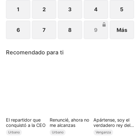
1
2
3
4
5
6
7
8
9
Más
Recomendado para ti
El repartidor que
Renuncié, ahora no
Apártense, soy el
conquistó a la CEO
me alcanzas
verdadero rey del
rap (Doblado)
Urbano
Urbano
Venganza