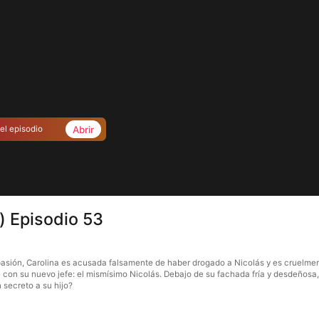
Abrir
el episodio
) Episodio 53
 pasión, Carolina es acusada falsamente de haber drogado a Nicolás y es cruelmen
e con su nuevo jefe: el mismísimo Nicolás. Debajo de su fachada fría y desdeñosa
 secreto a su hijo?