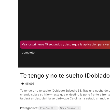
Vea los primeros 15 segundos y descargue la aplicación para ver 
completo.
Te tengo y no te suelto (Doblado
411095
Te tengo y no te suelto (Doblado) Episodio 53. Tras una noche de
criando sola a su hijo—hasta que el destino la pone frente a frent
tardará en descubrir la verdad—que Carolina ha estado criando en
Protagonista:
Erin Orcutt
Shay Dinneen