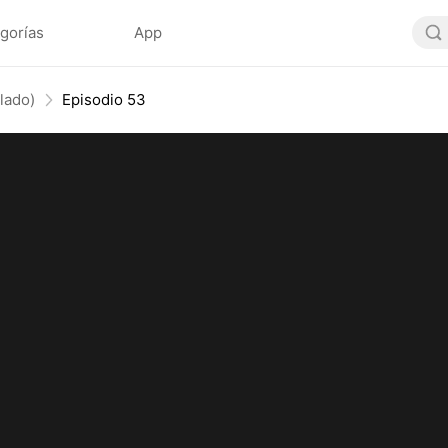
gorías
App
lado)
Episodio 53