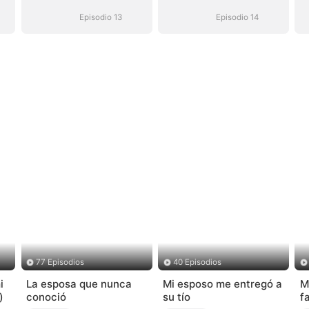
Episodio 13
Episodio 14
77 Episodios
40 Episodios
i
La esposa que nunca
Mi esposo me entregó a
M
)
conoció
su tío
f