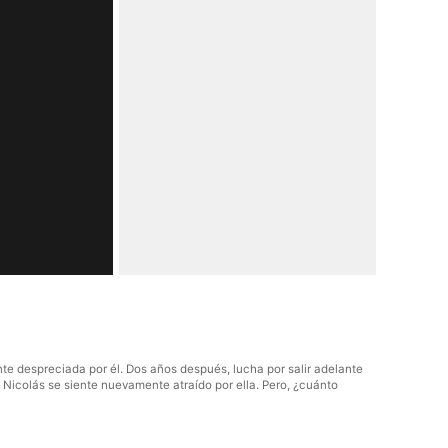
te despreciada por él. Dos años después, lucha por salir adelante
, Nicolás se siente nuevamente atraído por ella. Pero, ¿cuánto