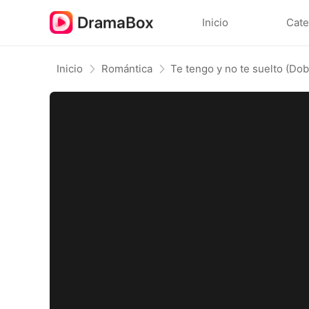
Inicio
Cate
Inicio
Romántica
Te tengo y no te suelto (Dob