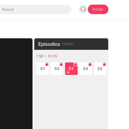
Iniciar
sesión
Episodios
(
53
/
55
)
1-50
51-55
51
52
53
54
55