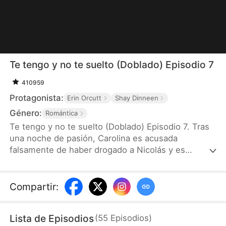
Te tengo y no te suelto (Doblado) Episodio 7
410959
Protagonista:
Erin Orcutt
Shay Dinneen
Género:
Romántica
Te tengo y no te suelto (Doblado) Episodio 7. Tras
una noche de pasión, Carolina es acusada
falsamente de haber drogado a Nicolás y es
cruelmente despreciada por él. Dos años después,
lucha por salir adelante criando sola a su hijo—
hasta que el destino la pone frente a frente con su
Compartir
:
nuevo jefe: el mismísimo Nicolás. Debajo de su
fachada fría y desdeñosa, Nicolás se siente
Lista de Episodios
(
55
Episodios
)
nuevamente atraído por ella. Pero, ¿cuánto tardará