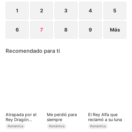
en descubrir la verdad—que Carolina ha estado
criando en secreto a su hijo?
1
2
3
4
5
6
7
8
9
Más
Recomendado para ti
Atrapada por el
Me perdió para
El Rey Alfa que
Rey Dragón
siempre
reclamó a su luna
(Doblado)
Romántica
Romántica
Romántica