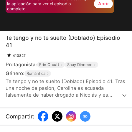
Abrir
la aplicación para ver el episodio
completo.
Te tengo y no te suelto (Doblado) Episodio
41
410827
Protagonista:
Erin Orcutt
Shay Dinneen
Género:
Romántica
Te tengo y no te suelto (Doblado) Episodio 41. Tras
una noche de pasión, Carolina es acusada
falsamente de haber drogado a Nicolás y es
cruelmente despreciada por él. Dos años después,
lucha por salir adelante criando sola a su hijo—
hasta que el destino la pone frente a frente con su
Compartir
:
nuevo jefe: el mismísimo Nicolás. Debajo de su
fachada fría y desdeñosa, Nicolás se siente