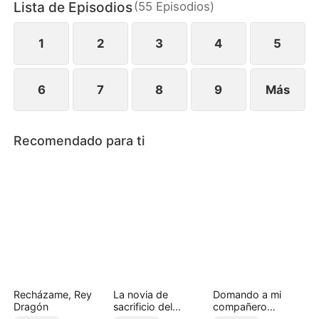
Lista de Episodios
(
55
Episodios
)
nuevamente atraído por ella. Pero, ¿cuánto tardará
en descubrir la verdad—que Carolina ha estado
criando en secreto a su hijo?
1
2
3
4
5
6
7
8
9
Más
Recomendado para ti
Recházame, Rey
La novia de
Domando a mi
Dragón
sacrificio del
compañero
príncipe alfa
rebelde（Doblado)