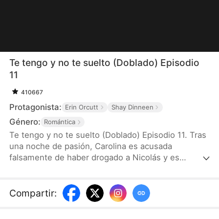
Te tengo y no te suelto (Doblado) Episodio
11
410667
Protagonista:
Erin Orcutt
Shay Dinneen
Género:
Romántica
Te tengo y no te suelto (Doblado) Episodio 11. Tras
una noche de pasión, Carolina es acusada
falsamente de haber drogado a Nicolás y es
cruelmente despreciada por él. Dos años después,
lucha por salir adelante criando sola a su hijo—
hasta que el destino la pone frente a frente con su
Compartir
:
nuevo jefe: el mismísimo Nicolás. Debajo de su
fachada fría y desdeñosa, Nicolás se siente