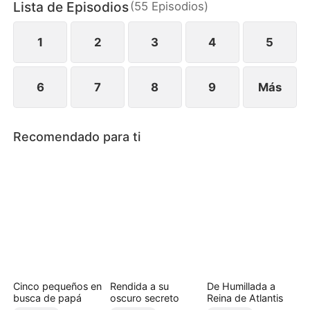
Lista de Episodios
(
55
Episodios
)
nuevamente atraído por ella. Pero, ¿cuánto tardará
en descubrir la verdad—que Carolina ha estado
criando en secreto a su hijo?
1
2
3
4
5
6
7
8
9
Más
Recomendado para ti
Cinco pequeños en
Rendida a su
De Humillada a
busca de papá
oscuro secreto
Reina de Atlantis