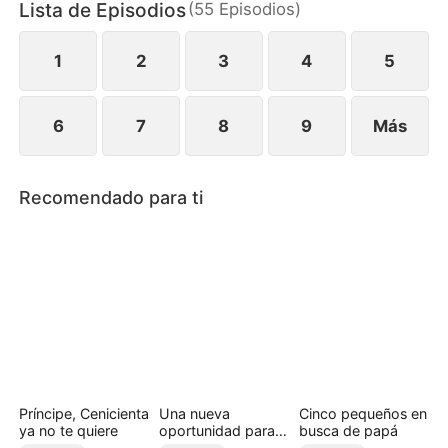
Lista de Episodios
(
55
Episodios
)
nuevamente atraído por ella. Pero, ¿cuánto tardará
en descubrir la verdad—que Carolina ha estado
criando en secreto a su hijo?
1
2
3
4
5
6
7
8
9
Más
Recomendado para ti
Príncipe, Cenicienta
Una nueva
Cinco pequeños en
ya no te quiere
oportunidad para
busca de papá
amar