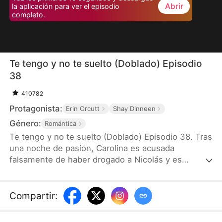
Abrir
la aplicación para ver el episodio
completo.
Te tengo y no te suelto (Doblado) Episodio
38
410782
Protagonista:
Erin Orcutt
Shay Dinneen
Género:
Romántica
Te tengo y no te suelto (Doblado) Episodio 38. Tras
una noche de pasión, Carolina es acusada
falsamente de haber drogado a Nicolás y es
cruelmente despreciada por él. Dos años después,
lucha por salir adelante criando sola a su hijo—
hasta que el destino la pone frente a frente con su
Compartir
:
nuevo jefe: el mismísimo Nicolás. Debajo de su
fachada fría y desdeñosa, Nicolás se siente