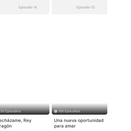
Episodio 14
Episodio 15
50 Episodios
106 Episodios
echázame, Rey
Una nueva oportunidad
ragón
para amar