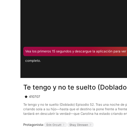
Vea los primeros 15 segundos y descargue la aplicación para ver 
completo.
Te tengo y no te suelto (Doblado
410707
Te tengo y no te suelto (Doblado) Episodio 52. Tras una noche de
criando sola a su hijo—hasta que el destino la pone frente a frent
tardará en descubrir la verdad—que Carolina ha estado criando en
Protagonista:
Erin Orcutt
Shay Dinneen