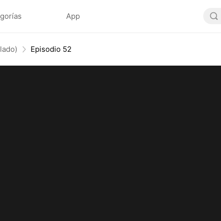
gorías
App
lado)
Episodio 52