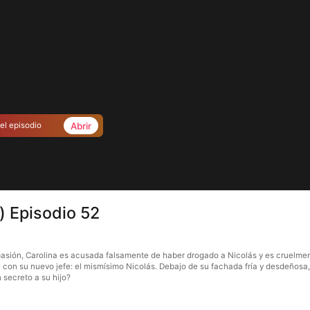
Abrir
el episodio
) Episodio 52
 pasión, Carolina es acusada falsamente de haber drogado a Nicolás y es cruelmen
e con su nuevo jefe: el mismísimo Nicolás. Debajo de su fachada fría y desdeñosa
 secreto a su hijo?