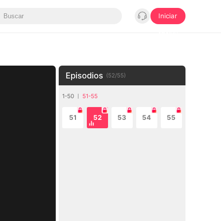
Iniciar
sesión
Episodios
(
52
/
55
)
1-50
51-55
51
52
53
54
55