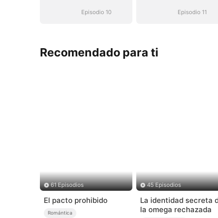
Episodio 10
Episodio 11
Recomendado para ti
61 Episodios
45 Episodios
El pacto prohibido
La identidad secreta 
la omega rechazada
Romántica