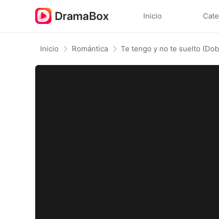
Inicio
Cate
Inicio
Romántica
Te tengo y no te suelto (Dob