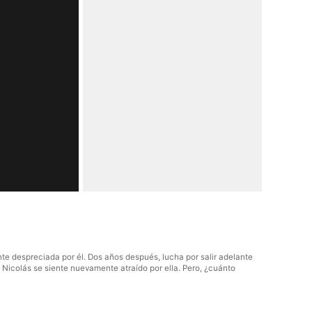
te despreciada por él. Dos años después, lucha por salir adelante
, Nicolás se siente nuevamente atraído por ella. Pero, ¿cuánto