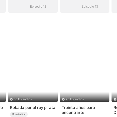
Episodio 12
Episodio 13
50 Episodios
75 Episodios
de
Robada por el rey pirata
Treinta años para
R
encontrarte
D
Romántica