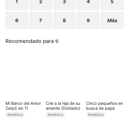
a su verdadera madre.
1
2
3
4
5
6
7
8
9
Más
Recomendado para ti
Mi Barco del Amor
Crie a la hija de su
Cinco pequeños en
Zarpó sin Ti
amante (Doblado)
busca de papá
Romántica
Romántica
Romántica