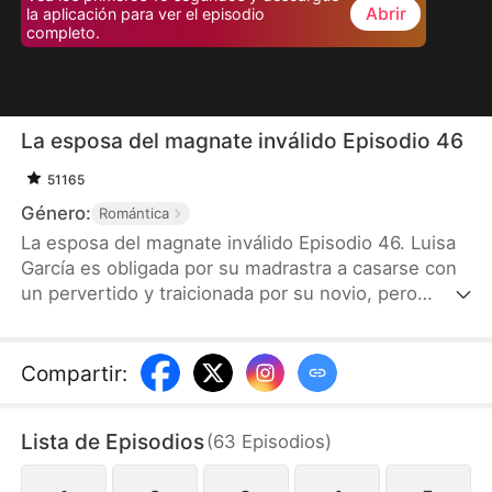
Abrir
la aplicación para ver el episodio
completo.
La esposa del magnate inválido Episodio 46
51165
Género:
Romántica
La esposa del magnate inválido Episodio 46. Luisa
García es obligada por su madrastra a casarse con
un pervertido y traicionada por su novio, pero
termina casándose con Sergio Barrios, el hombre
más rico de Ciudad Nube. Aunque Sergio quedó en
silla de ruedas tras un accidente, su condición se
Compartir
:
debe a un trauma psicológico. Con sinceridad y
cariño, Luisa lo ayuda a superar sus miedos y
Lista de Episodios
(
63
Episodios
)
volver a ponerse de pie. Gracias a su talento, Luisa
se convierte en diseñadora de joyas y reencuentra