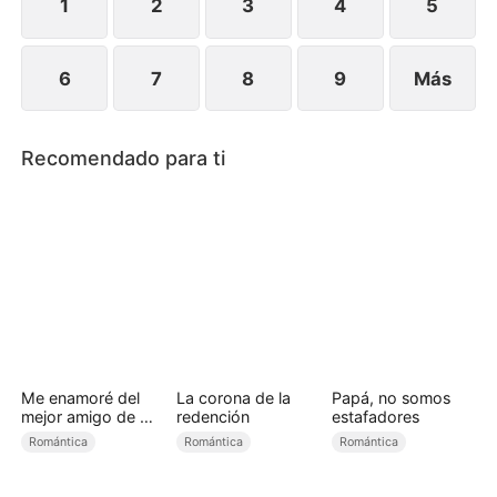
a su verdadera madre.
1
2
3
4
5
6
7
8
9
Más
Recomendado para ti
Me enamoré del
La corona de la
Papá, no somos
mejor amigo de mi
redención
estafadores
papá
Romántica
Romántica
Romántica