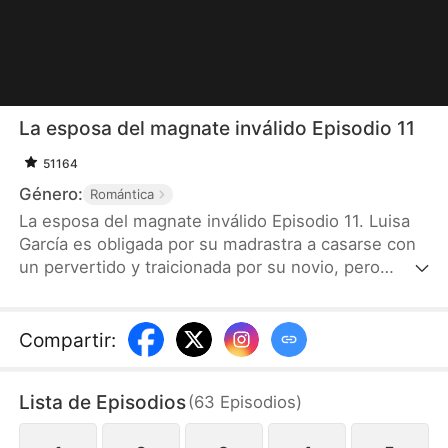
La esposa del magnate inválido Episodio 11
51164
Género:
Romántica
La esposa del magnate inválido Episodio 11. Luisa
García es obligada por su madrastra a casarse con
un pervertido y traicionada por su novio, pero
termina casándose con Sergio Barrios, el hombre
más rico de Ciudad Nube. Aunque Sergio quedó en
silla de ruedas tras un accidente, su condición se
Compartir
:
debe a un trauma psicológico. Con sinceridad y
cariño, Luisa lo ayuda a superar sus miedos y
Lista de Episodios
(
63
Episodios
)
volver a ponerse de pie. Gracias a su talento, Luisa
se convierte en diseñadora de joyas y reencuentra