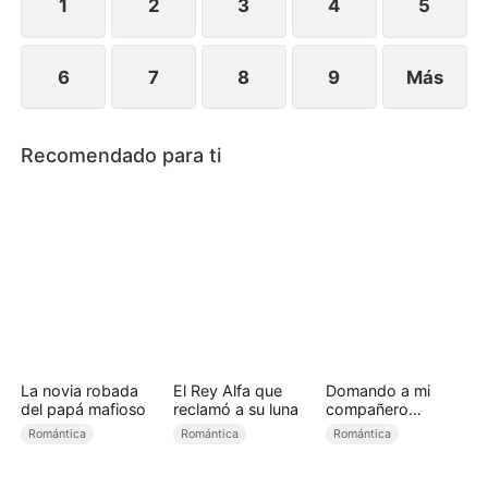
a su verdadera madre.
1
2
3
4
5
6
7
8
9
Más
Recomendado para ti
La novia robada
El Rey Alfa que
Domando a mi
del papá mafioso
reclamó a su luna
compañero
rebelde（Doblado)
Romántica
Romántica
Romántica