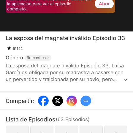
Abrir
la aplicación para ver el episodio
completo.
La esposa del magnate inválido Episodio 33
51122
Género:
Romántica
La esposa del magnate inválido Episodio 33. Luisa
García es obligada por su madrastra a casarse con
un pervertido y traicionada por su novio, pero
termina casándose con Sergio Barrios, el hombre
más rico de Ciudad Nube. Aunque Sergio quedó en
silla de ruedas tras un accidente, su condición se
Compartir
:
debe a un trauma psicológico. Con sinceridad y
cariño, Luisa lo ayuda a superar sus miedos y
Lista de Episodios
(
63
Episodios
)
volver a ponerse de pie. Gracias a su talento, Luisa
se convierte en diseñadora de joyas y reencuentra