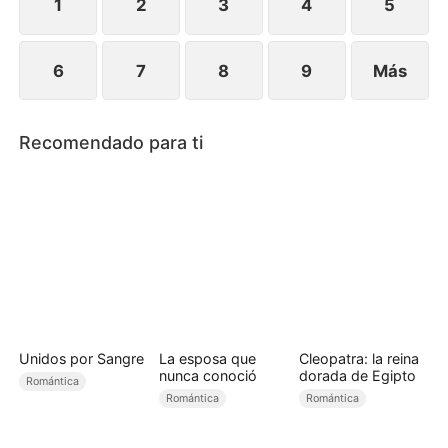
a su verdadera madre.
1
2
3
4
5
6
7
8
9
Más
Recomendado para ti
Unidos por Sangre
La esposa que
Cleopatra: la reina
nunca conoció
dorada de Egipto
Romántica
Romántica
Romántica