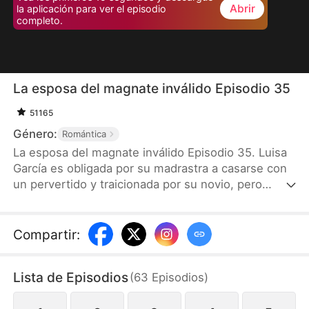
Abrir
la aplicación para ver el episodio
completo.
La esposa del magnate inválido Episodio 35
51165
Género:
Romántica
La esposa del magnate inválido Episodio 35. Luisa
García es obligada por su madrastra a casarse con
un pervertido y traicionada por su novio, pero
termina casándose con Sergio Barrios, el hombre
más rico de Ciudad Nube. Aunque Sergio quedó en
silla de ruedas tras un accidente, su condición se
Compartir
:
debe a un trauma psicológico. Con sinceridad y
cariño, Luisa lo ayuda a superar sus miedos y
Lista de Episodios
(
63
Episodios
)
volver a ponerse de pie. Gracias a su talento, Luisa
se convierte en diseñadora de joyas y reencuentra