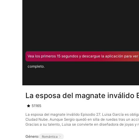
Vea los primeros 15 segundos y descargue la aplicación para ver 
completo.
La esposa del magnate inválido 
51165
La esposa del magnate inválido Episodio 27. Luisa García es oblig
Ciudad Nube. Aunque Sergio quedó en silla de ruedas tras un accid
Gracias a su talento, Luisa se convierte en diseñadora de joyas y
Género:
Romántica