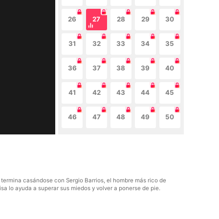
26
27
28
29
30
31
32
33
34
35
36
37
38
39
40
41
42
43
44
45
46
47
48
49
50
o termina casándose con Sergio Barrios, el hombre más rico de
sa lo ayuda a superar sus miedos y volver a ponerse de pie.