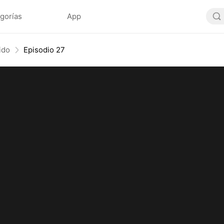
gorías
App
ido
Episodio 27