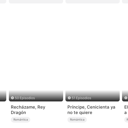
50 Episodios
51 Episodios
Recházame, Rey
Príncipe, Cenicienta ya
E
Dragón
no te quiere
a
Romántica
Romántica