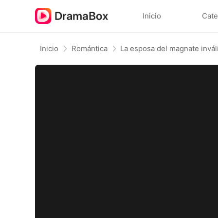
Inicio
Cate
Inicio
Romántica
La esposa del magnate invál