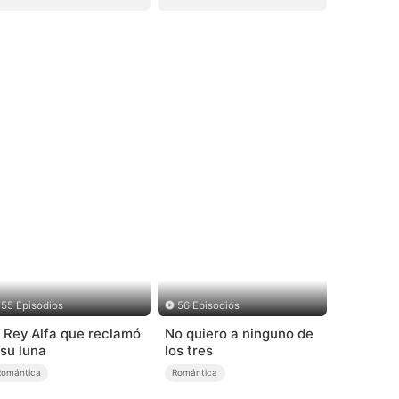
55 Episodios
56 Episodios
l Rey Alfa que reclamó
No quiero a ninguno de
 su luna
los tres
Romántica
Romántica