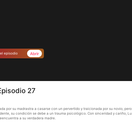
Abrir
el episodio
Episodio 27
ada por su madrastra a casarse con un pervertido y traicionada por su novio, per
ente, su condición se debe a un trauma psicológico. Con sinceridad y cariño, Lui
 reencuentra a su verdadera madre.