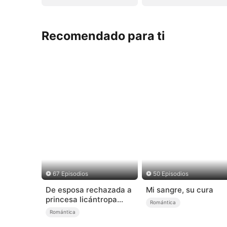
Recomendado para ti
67 Episodios
50 Episodios
De esposa rechazada a
Mi sangre, su cura
princesa licántropa
Romántica
(Doblado)
Romántica